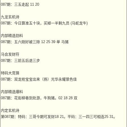
087期：三五走起 11 20
九龙玄机诗
087期：今日算准五十块，买掉一半剩九员 (马蛇龙牛)
内部精选劲料
087期：五六刚好被三除 12 25 39 单 马猪
马会发财符
087期：三前五后退三步
特码大竞猜
087期：双龙抢宝宝出来（扬）光华永耀景色佳
内部精选爆料
087期：花街柳巷到处游，牛狗猪。02 18 28 双
内定玄机诗
第087期：特码：三哥今期可发财18 21。平码：三一四三可相连25 31。