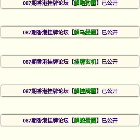
087期香港挂牌论坛【
解跑狗图
】已公开
087期香港挂牌论坛【
解马经图
】已公开
087期香港挂牌论坛【
挂牌玄机
】已公开
087期香港挂牌论坛【
解挂牌图
】已公开
087期香港挂牌论坛【
解蛇蛋图
】已公开