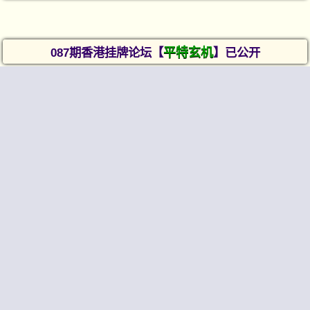
087期香港挂牌论坛【
平特玄机
】已公开
087期香港挂牌论坛【
解藏宝图
】已公开
087期香港挂牌论坛【
惠泽了知
】已公开
087期香港挂牌论坛【
码王心水
】已公开