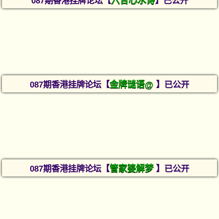
087期香港挂牌论坛【
六合心水诗
】已公开
087期香港挂牌论坛【
金牌谜语@
】已公开
087期香港挂牌论坛【
管家婆解梦
】已公开