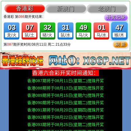
香港六合彩开奖时间通知：
香港087期将于08月11日(星期二)搅珠开奖
香港088期将于08月13日(星期四)搅珠开奖
香港089期将于08月15日(星期六)搅珠开奖
香港090期将于08月18日(星期二)搅珠开奖
香港091期将于08月20日(星期四)搅珠开奖
香港092期将于08月22日(星期六)搅珠开奖
香港093期将于08月25日(星期二)搅珠开奖