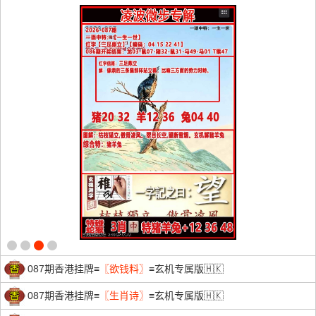
087期香港挂牌≡
〖欲钱料〗
≡玄机专属版🇭🇰
087期香港挂牌≡
〖生肖诗〗
≡玄机专属版🇭🇰