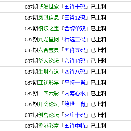
087
期
博发世家
『
五肖十码
』已上料
087
期
凤凰信息
『
三肖12码
』已上料
087
期
镇坛之宝
『
金牌单双
』已上料
087
期
九龙皇网
『
精选三码
』已上料
087
期
六合宝典
『
五肖五码
』已上料
087
期
华人论坛
『
六肖18码
』已上料
087
期
生财有道
『
四肖八码
』已上料
087
期
亚视彩票
『
平特一肖
』已上料
087
期
二四六彩
『
内幕心水
』已上料
087
期
开奖论坛
『
绝世一肖
』已上料
087
期
创富论坛
『
灭庄十码
』已上料
087
期
香港彩富
『
五肖中特
』已上料