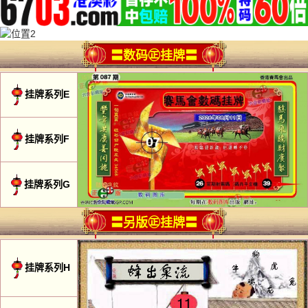
〓数码㊣挂牌〓
挂牌系列E
挂牌系列F
挂牌系列G
〓另版㊣挂牌〓
挂牌系列H