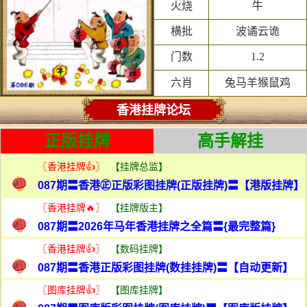
火烧
牛
横批
波谲云诡
门数
1.2
六肖
兔马羊猴鼠鸡
香港挂牌论坛
正版挂牌
高手解挂
〖香港挂牌👍〗
【挂牌总监】
087期〓香港㊣正版彩图挂牌(正版挂牌)〓【港版挂牌】
〖香港挂牌🔥〗
【挂牌版主】
087期〓2026年马年香港挂牌之全篇〓{最完整篇}
〖香港挂牌👍〗
【数码挂牌】
087期〓香港正版彩图挂牌(数挂挂牌)〓【自动更新】
〖图库挂牌👍〗
【图库挂牌】