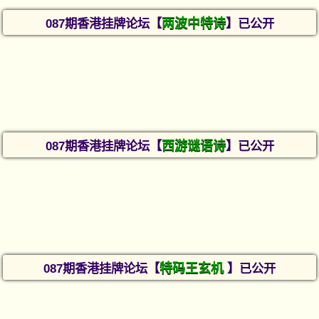
087期香港挂牌论坛【
两波中特诗
】已公开
087期香港挂牌论坛【
西游谜语诗
】已公开
087期香港挂牌论坛【
特码王玄机
】已公开