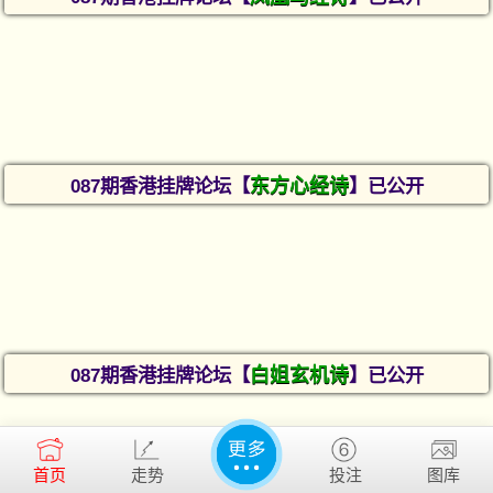
087期香港挂牌论坛【
东方心经诗
】已公开
087期香港挂牌论坛【
白姐玄机诗
】已公开
首页
走势
投注
图库