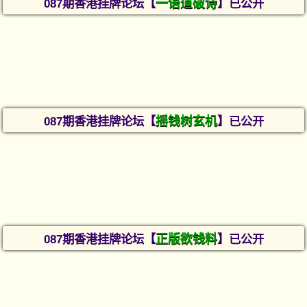
087期香港挂牌论坛【
一语道破诗
】已公开
087期香港挂牌论坛【
摇钱树玄机
】已公开
087期香港挂牌论坛【
正版欲钱料
】已公开