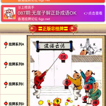
香港挂牌论坛 6gp.net
🥉上榜高手
087期:无崖子解正卦成语OK
👉点击查看
香港挂牌论坛 6gp.net
〓正版㊣挂牌〓
挂牌系列A
挂牌系列B
挂牌系列C
挂牌系列D