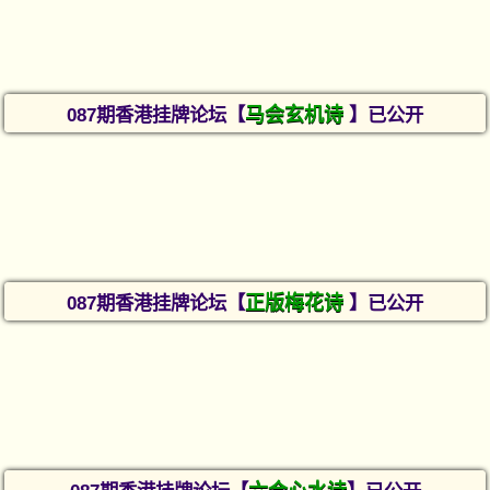
087期香港挂牌论坛【
马会玄机诗
】已公开
087期香港挂牌论坛【
正版梅花诗
】已公开