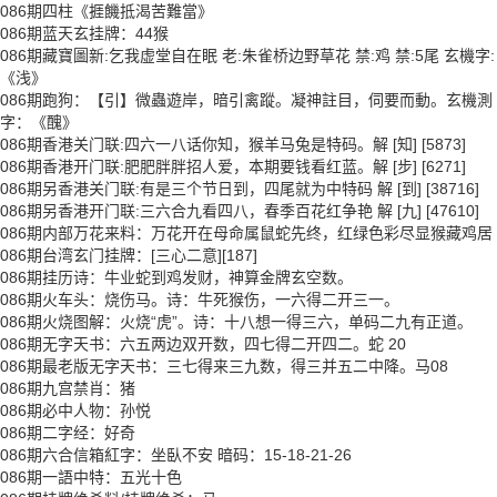
086期四柱《捱饑抵渴苦難當》
086期蓝天玄挂牌：44猴
086期藏寶圖新:乞我虚堂自在眠 老:朱雀桥边野草花 禁:鸡 禁:5尾 玄機字:
《浅》
086期跑狗：【引】微蟲遊岸，暗引禽蹤。凝神註目，伺要而動。玄機測
字：《醜》
086期香港关门联:四六一八话你知，猴羊马兔是特码。解 [知] [5873]
086期香港开门联:肥肥胖胖招人爱，本期要钱看红蓝。解 [步] [6271]
086期另香港关门联:有是三个节日到，四尾就为中特码 解 [到] [38716]
086期另香港开门联:三六合九看四八，春季百花红争艳 解 [九] [47610]
086期内部万花来料：万花开在母命属鼠蛇先终，红绿色彩尽显猴藏鸡居
086期台湾玄门挂牌：[三心二意][187]
086期挂历诗：牛业蛇到鸡发财，神算金牌玄空数。
086期火车头：烧伤马。诗：牛死猴伤，一六得二开三一。
086期火烧图解：火烧“虎”。诗：十八想一得三六，单码二九有正道。
086期无字天书：六五两边双开数，四七得二开四二。蛇 20
086期最老版无字天书：三七得来三九数，得三并五二中降。马08
086期九宫禁肖：猪
086期必中人物：孙悦
086期二字经：好奇
086期六合信箱紅字：坐臥不安 暗码：15-18-21-26
086期一語中特：五光十色