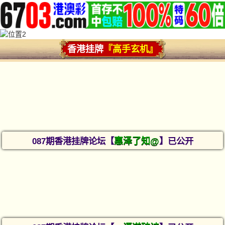
香港挂牌
『高手玄机』
087期香港挂牌论坛【
惠泽了知@
】已公开