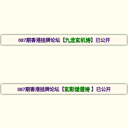
087期香港挂牌论坛【
九龙玄机诗
】已公开
087期香港挂牌论坛【
玄彩谜语诗
】已公开