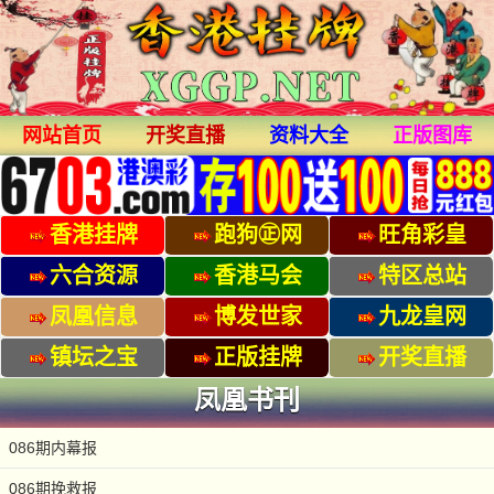
网站首页
开奖直播
资料大全
正版图库
香港挂牌
跑狗㊣网
旺角彩皇
六合资源
香港马会
特区总站
凤凰信息
博发世家
九龙皇网
镇坛之宝
正版挂牌
开奖直播
凤凰书刊
086期内幕报
086期挽救报