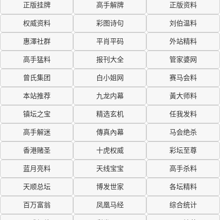
正版挂牌
高手解牌
正版资料
权威资料
彩图诗句
刘伯温料
惠澤社群
平肖平码
外站精料
高手猛料
报刊大全
管家婆网
曾氏集团
白小姐网
赛马会料
本站推荐
九龙内幕
黃大师料
镇坛之宝
精选玄机
任我发料
高手解迷
傳真內幕
马会绝杀
香港赌圣
十虎权威
彩坛至尊
蓝月亮料
天线宝宝
高手杀料
天顺总坛
博发世家
各坛精料
百万富翁
凤凰马经
综合统计