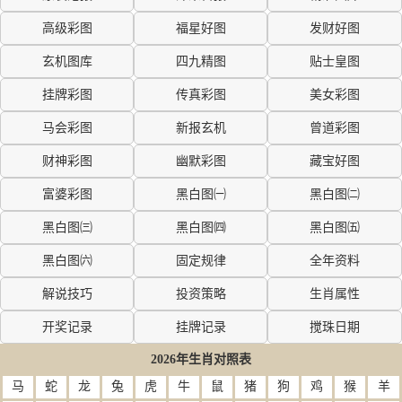
高级彩图
福星好图
发财好图
玄机图库
四九精图
贴士皇图
挂牌彩图
传真彩图
美女彩图
马会彩图
新报玄机
曾道彩图
财神彩图
幽默彩图
藏宝好图
富婆彩图
黑白图㈠
黑白图㈡
黑白图㈢
黑白图㈣
黑白图㈤
黑白图㈥
固定规律
全年资料
解说技巧
投资策略
生肖属性
开奖记录
挂牌记录
搅珠日期
2026年生肖对照表
马
蛇
龙
兔
虎
牛
鼠
猪
狗
鸡
猴
羊