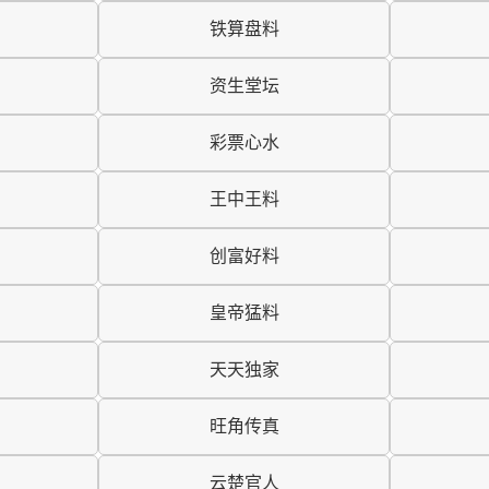
铁算盘料
资生堂坛
彩票心水
王中王料
创富好料
皇帝猛料
天天独家
旺角传真
云楚官人