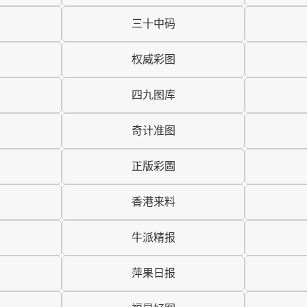
三十中码
权威彩图
四九图库
奇计准图
正版彩圖
香港来料
牛派精报
萍果日报