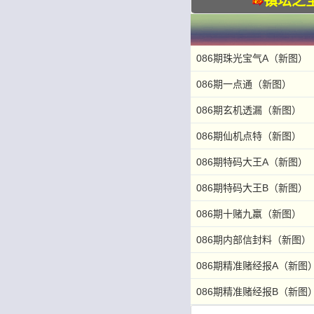
镇坛之
086期珠光宝气A（新图）
086期一点通（新图）
086期玄机透漏（新图）
086期仙机点特（新图）
086期特码大王A（新图）
086期特码大王B（新图）
086期十赌九羸（新图）
086期内部信封料（新图）
086期精准赌经报A（新图
086期精准赌经报B（新图