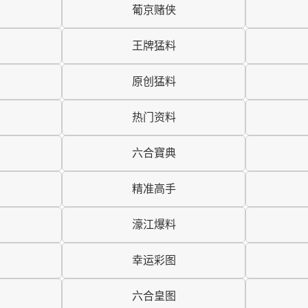
葡京赌侠
王牌猛料
原创猛料
热门资料
六合寶典
精准高手
濠江爆料
幸运彩图
六合皇图