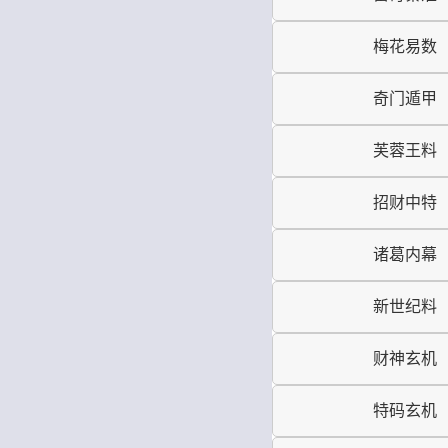
梅花易数
奇门遁甲
芙蓉王料
招财中特
诸葛内幕
新世纪料
财神玄机
特码玄机