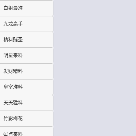
白姐最准
九龙高手
精料赌圣
明星来料
发财精料
皇室准料
天天猛料
竹影梅花
㊣点来料