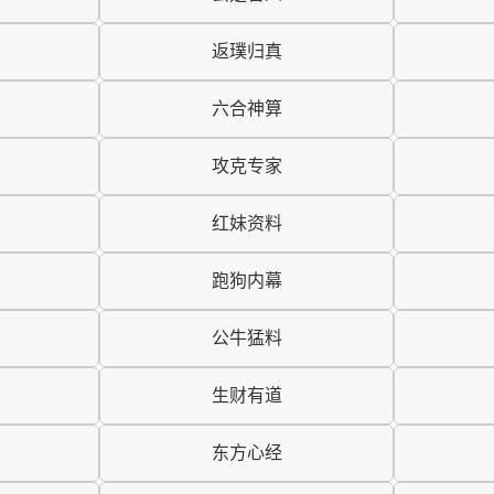
返璞归真
六合神算
攻克专家
红妹资料
跑狗内幕
公牛猛料
生财有道
东方心经