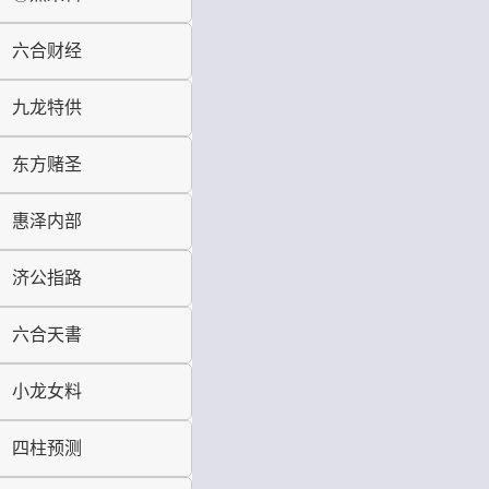
六合财经
九龙特供
东方赌圣
惠泽内部
济公指路
六合天書
小龙女料
四柱预测