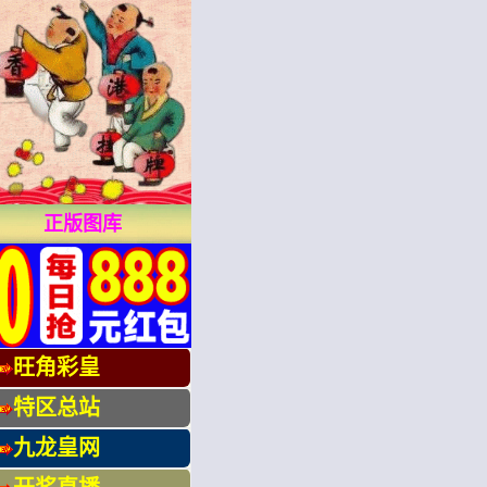
正版图库
旺角彩皇
特区总站
九龙皇网