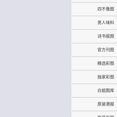
四不像图
男人味料
诗书报图
官方刊图
精选彩图
独家彩图
白姐图库
原装港报