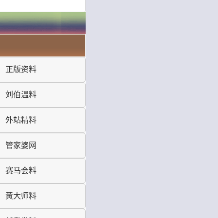
正版资料
刘伯温料
外站精料
管家婆网
赛马会料
黃大师料