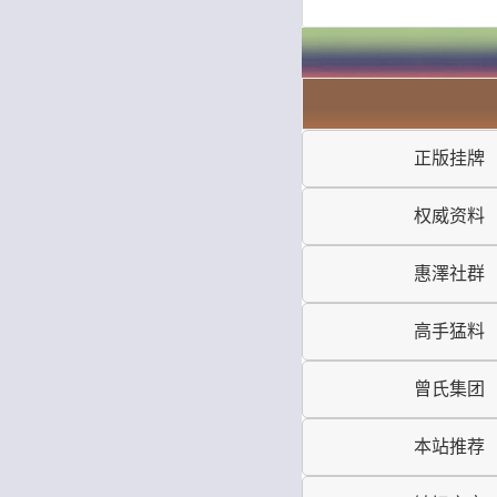
正版挂牌
权威资料
惠澤社群
高手猛料
曾氏集团
本站推荐