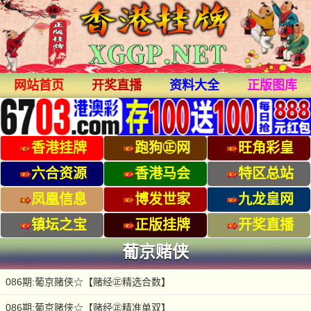
网站首页
开奖直播
资料大全
正版图库
香港挂牌
跑狗㊣网
旺角彩皇
六合资源
香港马会
特区总站
凤凰信息
博发世家
九龙皇网
镇坛之宝
正版挂牌
开奖直播
葡京赌侠
086期:葡京赌侠☆【赌经㊣精选合数】
086期:葡京赌侠☆【赌经㊣精准单双】