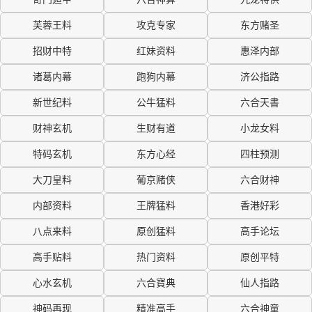
芙蓉王料
攻克专家
东方赌圣
招财中特
红妹资料
惠泽内部
诸葛内幕
跑狗内幕
济公指路
新世纪料
公牛猛料
六合天書
财神玄机
生财有道
小龙女料
特码玄机
东方心经
四柱预测
大刀皇料
葡京赌侠
六合财神
内部资料
王牌猛料
香港好彩
八点来料
原创猛料
高手论坛
高手贴料
热门资料
原创平特
心水玄机
六合寶典
仙人指路
神码再现
精准高手
六合神童