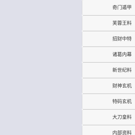
奇门遁甲
芙蓉王料
招财中特
诸葛内幕
新世纪料
财神玄机
特码玄机
大刀皇料
内部资料