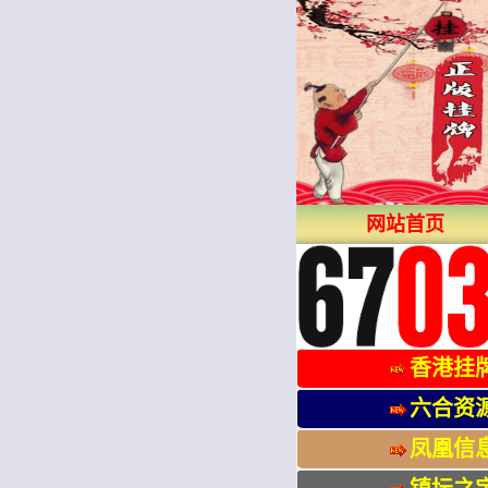
网站首页
香港挂
六合资
凤凰信