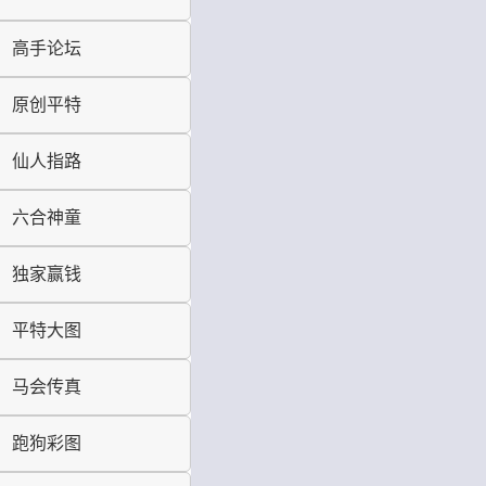
高手论坛
原创平特
仙人指路
六合神童
独家赢钱
平特大图
马会传真
跑狗彩图