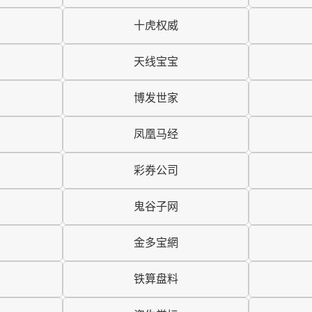
十虎权威
天线宝宝
博发世家
凤凰马经
彩券公司
鬼谷子网
金多宝網
铁算盘料