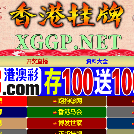
开奖直播
资料大全
牌
跑狗㊣网
源
香港马会
息
博发世家