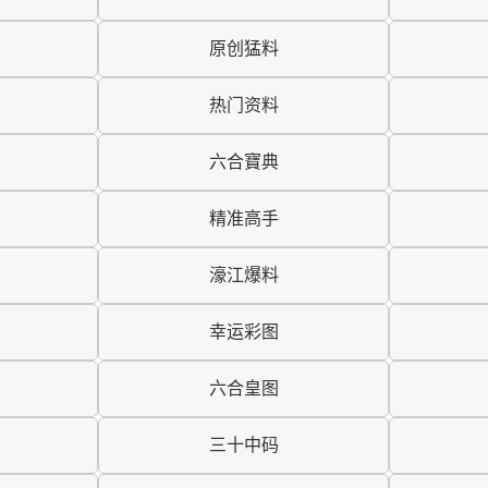
原创猛料
热门资料
六合寶典
精准高手
濠江爆料
幸运彩图
六合皇图
三十中码