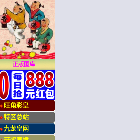
正版图库
旺角彩皇
特区总站
九龙皇网