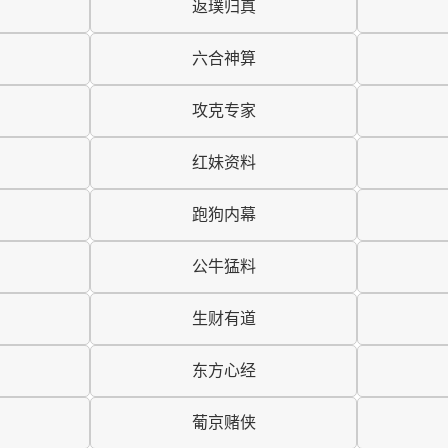
返璞归真
六合神算
攻克专家
红妹资料
跑狗内幕
公牛猛料
生财有道
东方心经
葡京赌侠