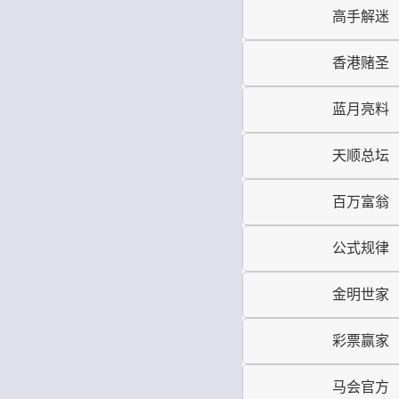
高手解迷
香港赌圣
蓝月亮料
天顺总坛
百万富翁
公式规律
金明世家
彩票赢家
马会官方