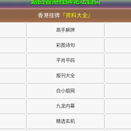
返回香港挂牌论坛首页
香港挂牌
『资料大全』
高手解牌
彩图诗句
平肖平码
报刊大全
白小姐网
九龙内幕
精选玄机