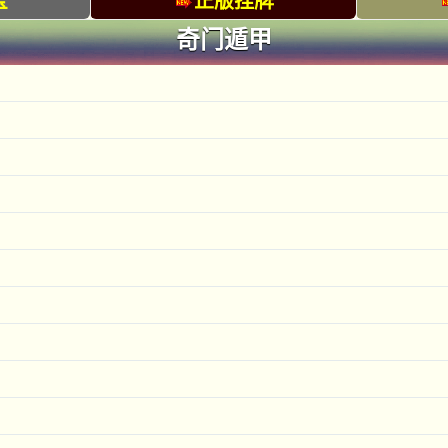
宝
正版挂牌
奇门遁甲