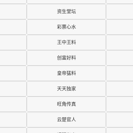
资生堂坛
彩票心水
王中王料
创富好料
皇帝猛料
天天独家
旺角传真
云楚官人