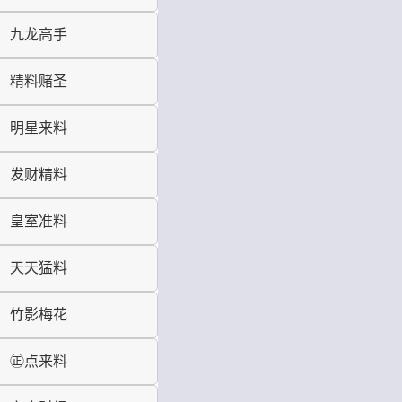
九龙高手
精料赌圣
明星来料
发财精料
皇室准料
天天猛料
竹影梅花
㊣点来料