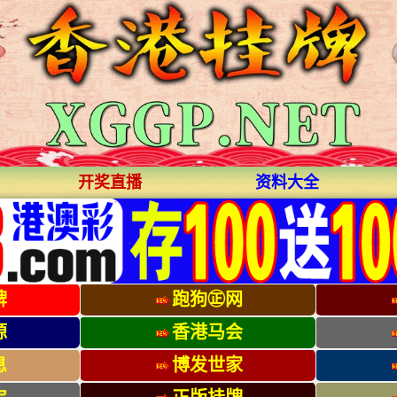
开奖直播
资料大全
牌
跑狗㊣网
源
香港马会
息
博发世家