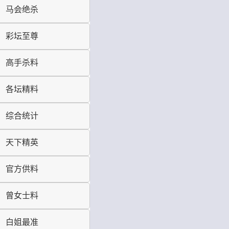
马会绝杀
彩坛至尊
高手杀料
各坛精料
综合统计
天下精英
官方供料
曾女士料
白姐最准