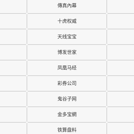
傳真內幕
十虎权威
天线宝宝
博发世家
凤凰马经
彩券公司
鬼谷子网
金多宝網
铁算盘料