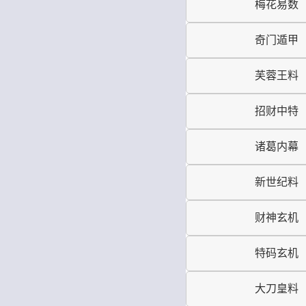
梅花易数
奇门遁甲
芙蓉王料
招财中特
诸葛内幕
新世纪料
财神玄机
特码玄机
大刀皇料