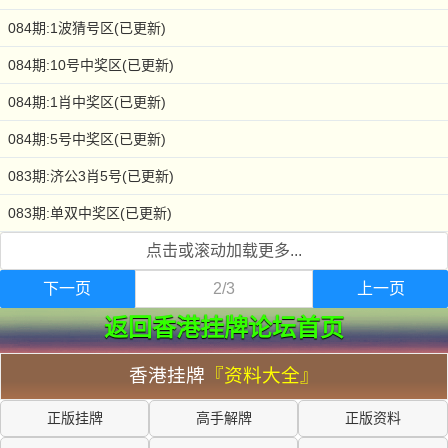
084期:1波猜号区(已更新)
084期:10号中奖区(已更新)
084期:1肖中奖区(已更新)
084期:5号中奖区(已更新)
083期:济公3肖5号(已更新)
083期:单双中奖区(已更新)
点击或滚动加载更多...
下一页
2/3
上一页
返回香港挂牌论坛首页
香港挂牌
『资料大全』
正版挂牌
高手解牌
正版资料