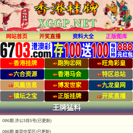
网站首页
开奖直播
资料大全
正版图库
香港挂牌
跑狗㊣网
旺角彩皇
六合资源
香港马会
特区总站
凤凰信息
博发世家
九龙皇网
镇坛之宝
正版挂牌
开奖直播
王牌猛料
086期:济公3肖5号(已更新)
086期:单双中奖区(已更新)