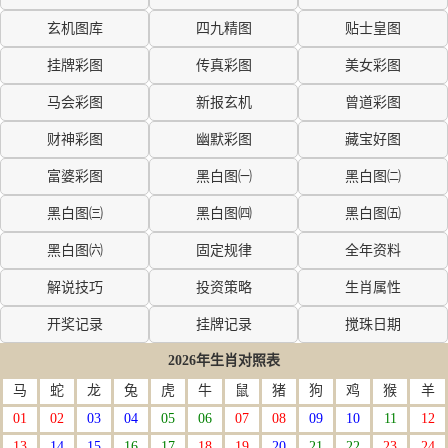
玄机图库
四九精图
贴士皇图
挂牌彩图
传真彩图
美女彩图
马会彩图
新报玄机
曾道彩图
财神彩图
幽默彩图
藏宝好图
富婆彩图
黑白图㈠
黑白图㈡
黑白图㈢
黑白图㈣
黑白图㈤
黑白图㈥
固定规律
全年资料
解说技巧
投资策略
生肖属性
开奖记录
挂牌记录
搅珠日期
2026年生肖对照表
马
蛇
龙
兔
虎
牛
鼠
猪
狗
鸡
猴
羊
01
02
03
04
05
06
07
08
09
10
11
12
13
14
15
16
17
18
19
20
21
22
23
24