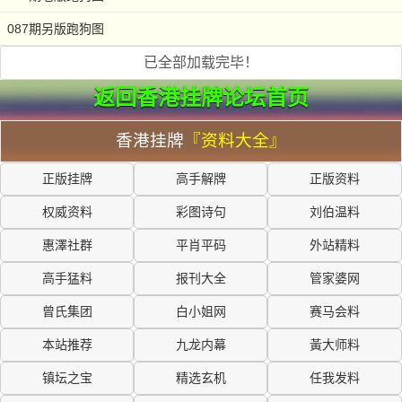
087期另版跑狗图
已全部加载完毕！
返回香港挂牌论坛首页
香港挂牌
『资料大全』
正版挂牌
高手解牌
正版资料
权威资料
彩图诗句
刘伯温料
惠澤社群
平肖平码
外站精料
高手猛料
报刊大全
管家婆网
曾氏集团
白小姐网
赛马会料
本站推荐
九龙内幕
黃大师料
镇坛之宝
精选玄机
任我发料