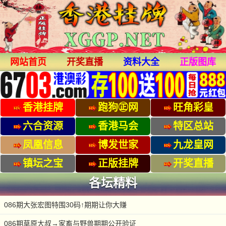
网站首页
开奖直播
资料大全
正版图库
香港挂牌
跑狗㊣网
旺角彩皇
六合资源
香港马会
特区总站
凤凰信息
博发世家
九龙皇网
镇坛之宝
正版挂牌
开奖直播
各坛精料
086期大张宏图特围30码↑期期让你大赚
086期草原大叔→家畜与野兽期期公开验证