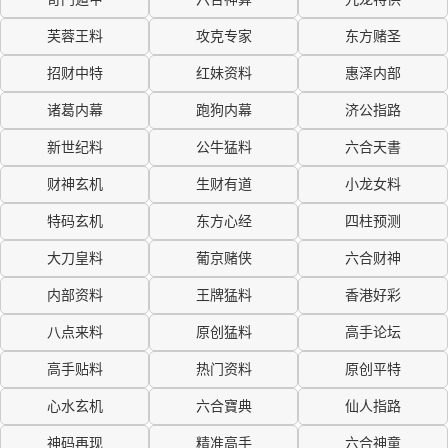
芙蓉王料
攻克专家
东方赌圣
招财中特
红妹资料
惠泽内部
诸葛内幕
跑狗内幕
济公指路
新世纪料
公牛猛料
六合天書
财神玄机
生财有道
小龙女料
特码玄机
东方心经
四柱预测
大刀皇料
葡京赌侠
六合财神
内部资料
王牌猛料
香港好彩
八点来料
原创猛料
高手论坛
高手贴料
热门资料
原创平特
心水玄机
六合寶典
仙人指路
神码再现
精准高手
六合神童