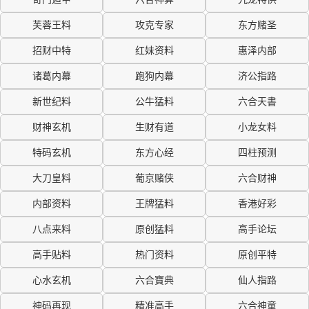
芙蓉王料
攻克专家
东方赌圣
招财中特
红妹资料
惠泽内部
诸葛内幕
跑狗内幕
济公指路
新世纪料
公牛猛料
六合天書
财神玄机
生财有道
小龙女料
特码玄机
东方心经
四柱预测
大刀皇料
葡京赌侠
六合财神
内部资料
王牌猛料
香港好彩
八点来料
原创猛料
高手论坛
高手贴料
热门资料
原创平特
心水玄机
六合寶典
仙人指路
神码再现
精准高手
六合神童