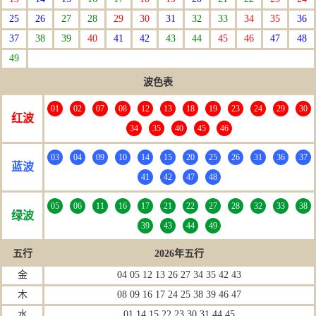
25
26
27
28
29
30
31
32
33
34
35
36
37
38
39
40
41
42
43
44
45
46
47
48
49
波色表
01
02
07
08
12
13
18
19
23
24
29
30
红波
34
35
40
45
46
03
04
09
10
14
15
20
25
26
31
36
37
蓝波
41
42
47
48
05
06
11
16
17
21
22
27
28
32
33
38
绿波
39
43
44
49
五行
2026年五行
金
04 05 12 13 26 27 34 35 42 43
木
08 09 16 17 24 25 38 39 46 47
水
01 14 15 22 23 30 31 44 45