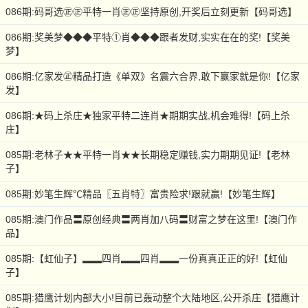
086期:码哥选㊣㊣平特一肖㊣㊣坚持原创,开奖后立刻更新【码哥选】
086期:奖美梦◆◆◆平特①肖◆◆◆跟者发财,实实在在的奖!【奖美
梦】
086期:亿家发㊣精品打造《单双》名震六合界,敢下赢家就是你!【亿家
发】
086期:★码上杀庄★独家平特二连肖★期期实战,机会难得!【码上杀
庄】
085期:老林子★★平特一肖★★长期稳定赚钱,实力期期见证!【老林
子】
085期:妙笔生辉℃精品〖五肖特〗富贵险求!跟就赢!【妙笔生辉】
085期:澳门作品〓原创经典〓两肖加八码〓财富之梦在这里!【澳门作
品】
085期:【虹仙子】▂▂四肖▂▂四肖▂▂一份真真正正的好!【虹仙
子】
085期:猎鹰计划内部大小!目前已轰动整个大陆地区,公开杀庄【猎鹰计