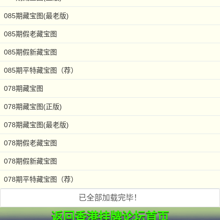
085期藏宝图(最老版)
085期假老藏宝图
085期假新藏宝图
085期平特藏宝图（荐）
078期藏宝图
078期藏宝图(正版)
078期藏宝图(最老版)
078期假老藏宝图
078期假新藏宝图
078期平特藏宝图（荐）
已全部加载完毕！
返回香港挂牌论坛首页