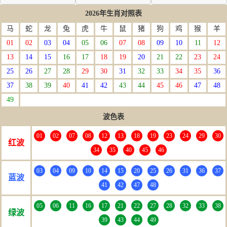
2026年生肖对照表
马
蛇
龙
兔
虎
牛
鼠
猪
狗
鸡
猴
羊
01
02
03
04
05
06
07
08
09
10
11
12
13
14
15
16
17
18
19
20
21
22
23
24
25
26
27
28
29
30
31
32
33
34
35
36
37
38
39
40
41
42
43
44
45
46
47
48
49
波色表
01
02
07
08
12
13
18
19
23
24
29
30
红波
34
35
40
45
46
03
04
09
10
14
15
20
25
26
31
36
37
蓝波
41
42
47
48
05
06
11
16
17
21
22
27
28
32
33
38
绿波
39
43
44
49