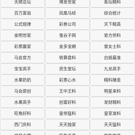
天顺总坛
博发世家
各坛精料
百万富翁
凤凰马经
综合统计
公式规律
彩券公司
天下精英
金明世家
鬼谷子网
官方供料
彩票赢家
金多宝網
曾女士料
马会官方
铁算盘料
白姐最准
宝宝高手
资生堂坛
九龙高手
水果奶奶
彩票心水
精料赌圣
马会原创
王中王料
明星来料
水果高手
创富好料
发财精料
旺角好料
皇帝猛料
皇室准料
西门庆料
天天独家
天天猛料