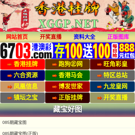
网站首页
开奖直播
资料大全
正版图库
香港挂牌
跑狗㊣网
旺角彩皇
六合资源
香港马会
特区总站
凤凰信息
博发世家
九龙皇网
镇坛之宝
正版挂牌
开奖直播
藏宝好图
085期藏宝图
085期藏宝图(正版)