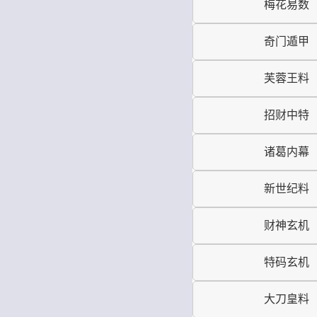
梅花易数
奇门遁甲
芙蓉王料
招财中特
诸葛内幕
新世纪料
财神玄机
特码玄机
大刀皇料