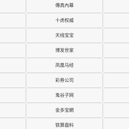
傳真內幕
十虎权威
天线宝宝
博发世家
凤凰马经
彩券公司
鬼谷子网
金多宝網
铁算盘料