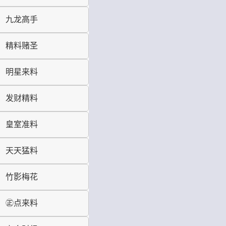
九龙高手
精料赌圣
明星来料
发财精料
皇室准料
天天猛料
竹影梅花
㊣点来料