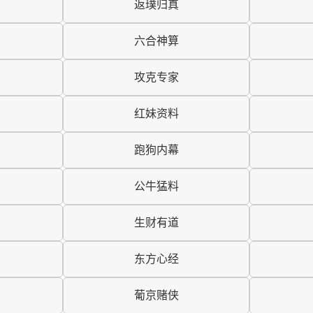
返璞归真
六合神算
攻克专家
红妹资料
跑狗内幕
公牛猛料
生财有道
东方心经
葡京赌侠