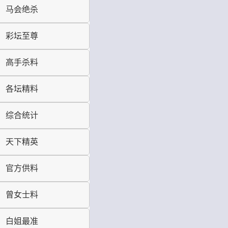
马会绝杀
彩坛至尊
高手杀料
各坛精料
综合统计
天下精英
官方供料
曾女士料
白姐最准