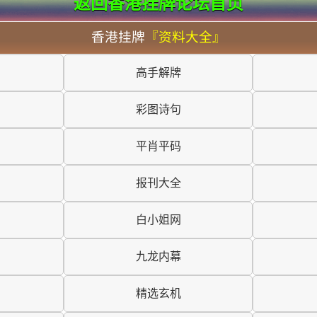
返回香港挂牌论坛首页
香港挂牌
『资料大全』
高手解牌
彩图诗句
平肖平码
报刊大全
白小姐网
九龙内幕
精选玄机