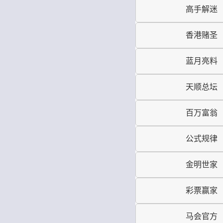
高手解迷
香港赌圣
蓝月亮料
天顺总坛
百万富翁
公式规律
金明世家
彩票赢家
马会官方