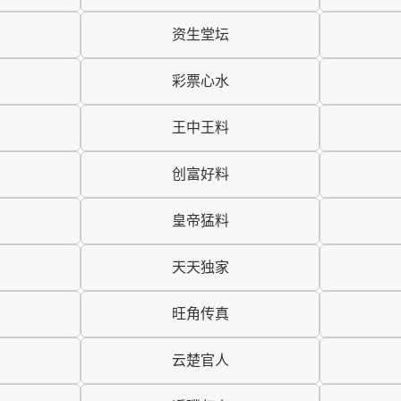
资生堂坛
彩票心水
王中王料
创富好料
皇帝猛料
天天独家
旺角传真
云楚官人