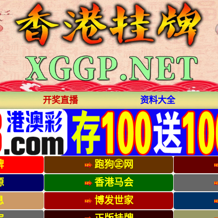
开奖直播
资料大全
牌
跑狗㊣网
源
香港马会
息
博发世家