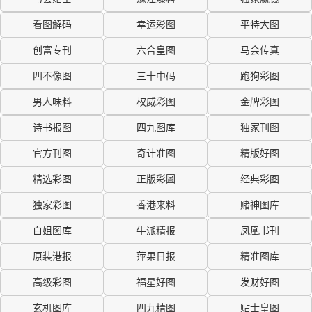
看图解码
幸运彩图
平特大图
创富专刊
六合皇图
马会传真
四不像图
三十中码
跑狗彩图
男人味料
权威彩图
金牌彩图
诗书报图
四九图库
独家刊图
官方刊图
奇计准图
精版好图
精选彩图
正版彩圖
经典彩图
独家彩图
香港来料
赌神图库
白姐图库
牛派精报
凤凰书刊
原装港报
萍果日报
精准图库
高级彩图
福星好图
发财好图
玄机图库
四九精图
贴士皇图