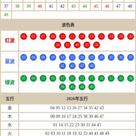
37
38
39
40
41
42
43
44
45
46
47
48
49
波色表
01
02
07
08
12
13
18
19
23
24
29
30
红波
34
35
40
45
46
03
04
09
10
14
15
20
25
26
31
36
37
蓝波
41
42
47
48
05
06
11
16
17
21
22
27
28
32
33
38
绿波
39
43
44
49
五行
2026年五行
金
04 05 12 13 26 27 34 35 42 43
木
08 09 16 17 24 25 38 39 46 47
水
01 14 15 22 23 30 31 44 45
火
02 03 10 11 18 19 32 33 40 41 48 49