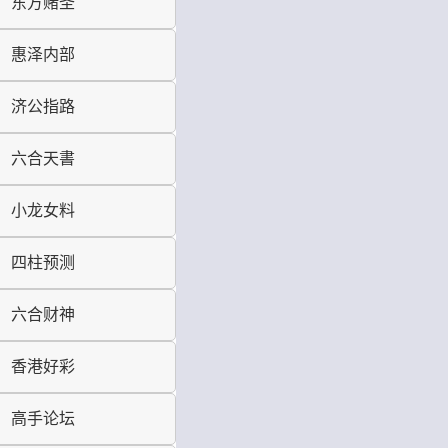
东方赌圣
惠泽内部
济公指路
六合天書
小龙女料
四柱预测
六合财神
香港好彩
高手论坛