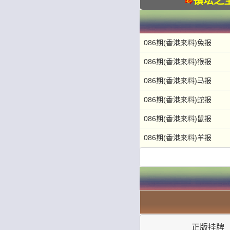
镇坛之
086期(香港来料)兔报
086期(香港来料)猴报
086期(香港来料)马报
086期(香港来料)蛇报
086期(香港来料)鼠报
086期(香港来料)羊报
正版挂牌