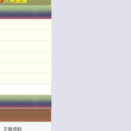
开奖直播
正版资料