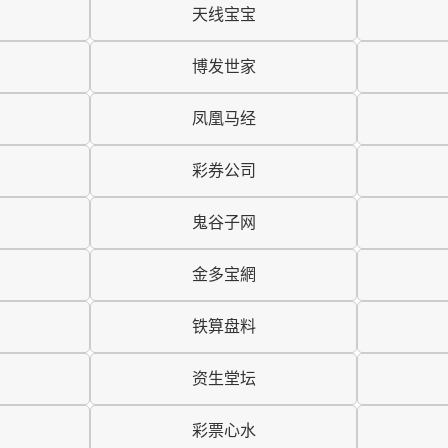
天线宝宝
博发世家
凤凰马经
彩券公司
鬼谷子网
金多宝網
铁算盘料
资生堂坛
彩票心水