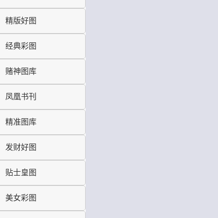
精版好图
经典彩图
赌神图库
凤凰书刊
精准图库
发财好图
贴士皇图
美女彩图