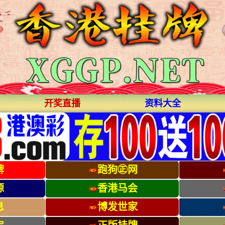
开奖直播
资料大全
牌
跑狗㊣网
源
香港马会
息
博发世家