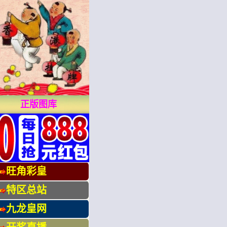
正版图库
旺角彩皇
特区总站
九龙皇网