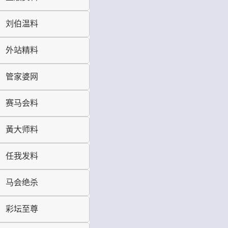
刘伯温料
外站精料
管家婆网
赛马会料
黃大师料
任我发料
马会绝杀
彩坛至尊