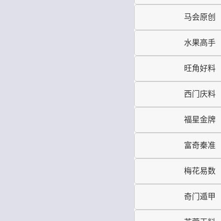
马会原创
水果高手
旺角好料
西门庆料
福星金牌
富奇秦准
梅花易数
奇门遁甲