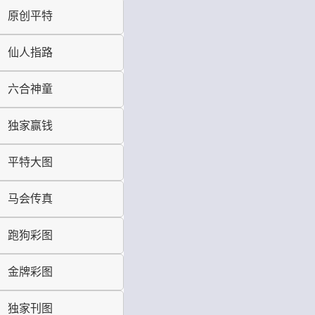
原创平特
仙人指路
六合神童
独家赢钱
平特大图
马会传真
跑狗彩图
金牌彩图
独家刊图