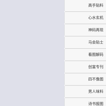
高手贴料
心水玄机
神码再现
马会贴士
看图解码
创富专刊
四不像图
男人味料
诗书报图