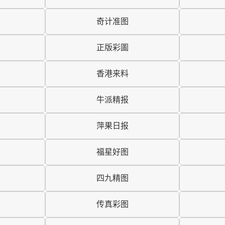
奇计准图
正版彩圖
香港来料
牛派精报
萍果日报
福星好图
四九精图
传真彩图