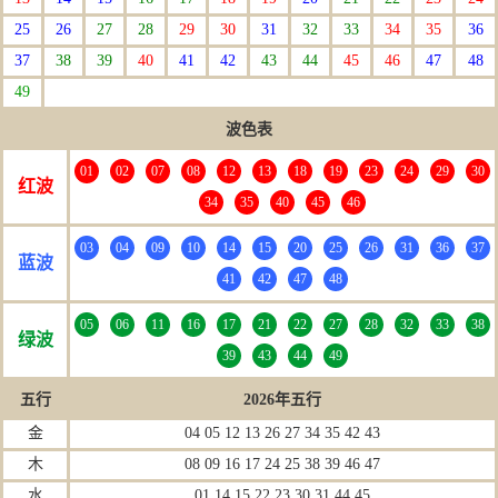
25
26
27
28
29
30
31
32
33
34
35
36
37
38
39
40
41
42
43
44
45
46
47
48
49
波色表
01
02
07
08
12
13
18
19
23
24
29
30
红波
34
35
40
45
46
03
04
09
10
14
15
20
25
26
31
36
37
蓝波
41
42
47
48
05
06
11
16
17
21
22
27
28
32
33
38
绿波
39
43
44
49
五行
2026年五行
金
04 05 12 13 26 27 34 35 42 43
木
08 09 16 17 24 25 38 39 46 47
水
01 14 15 22 23 30 31 44 45