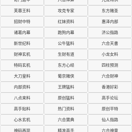
芙蓉王料
攻克专家
东方赌圣
招财中特
红妹资料
惠泽内部
诸葛内幕
跑狗内幕
济公指路
新世纪料
公牛猛料
六合天書
财神玄机
生财有道
小龙女料
特码玄机
东方心经
四柱预测
大刀皇料
葡京赌侠
六合财神
内部资料
王牌猛料
香港好彩
八点来料
原创猛料
高手论坛
高手贴料
热门资料
原创平特
心水玄机
六合寶典
仙人指路
神码再现
精准高手
六合神童