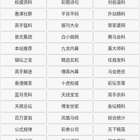
权威资料
彩图诗句
刘伯温料
惠澤社群
平肖平码
外站精料
高手猛料
报刊大全
管家婆网
曾氏集团
白小姐网
赛马会料
本站推荐
九龙内幕
黃大师料
镇坛之宝
精选玄机
任我发料
高手解迷
傳真內幕
马会绝杀
香港赌圣
十虎权威
彩坛至尊
蓝月亮料
天线宝宝
高手杀料
天顺总坛
博发世家
各坛精料
百万富翁
凤凰马经
综合统计
公式规律
彩券公司
天下精英