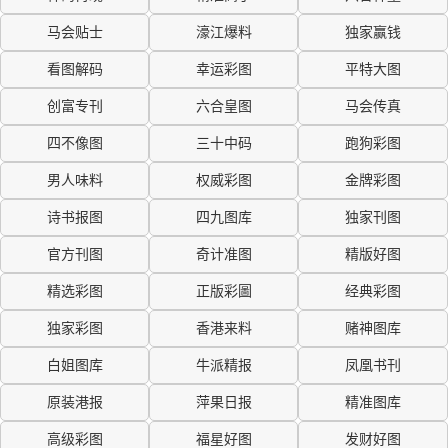
马会贴士
濠江爆料
独家赢钱
看图解码
幸运彩图
平特大图
创富专刊
六合皇图
马会传真
四不像图
三十中码
跑狗彩图
男人味料
权威彩图
金牌彩图
诗书报图
四九图库
独家刊图
官方刊图
奇计准图
精版好图
精选彩图
正版彩圖
经典彩图
独家彩图
香港来料
赌神图库
白姐图库
牛派精报
凤凰书刊
原装港报
萍果日报
精准图库
高级彩图
福星好图
发财好图