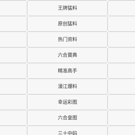
王牌猛料
原创猛料
热门资料
六合寶典
精准高手
濠江爆料
幸运彩图
六合皇图
三十中码