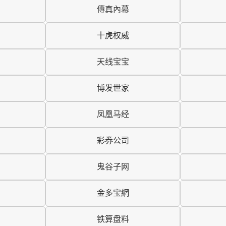
傳真內幕
十虎权威
天线宝宝
博发世家
凤凰马经
彩券公司
鬼谷子网
金多宝網
铁算盘料