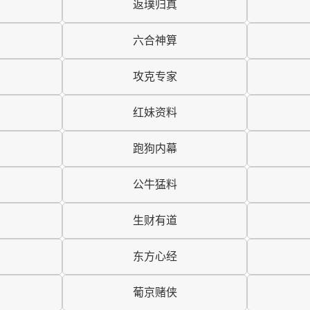
返璞归真
六合神算
攻克专家
红妹资料
跑狗内幕
公牛猛料
生财有道
东方心经
葡京赌侠