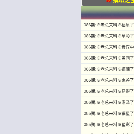
镇坛之
086期:※老总来料※福星
086期:※老总来料※星彩
086期:※老总来料※贵宾
086期:※老总来料※民间
086期:※老总来料※福湘
086期:※老总来料※鬼谷
086期:※老总来料※易得了
086期:※老总来料※惠泽
085期:※老总来料※福星
085期:※老总来料※星彩