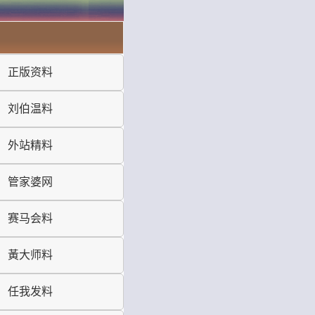
正版资料
刘伯温料
外站精料
管家婆网
赛马会料
黃大师料
任我发料