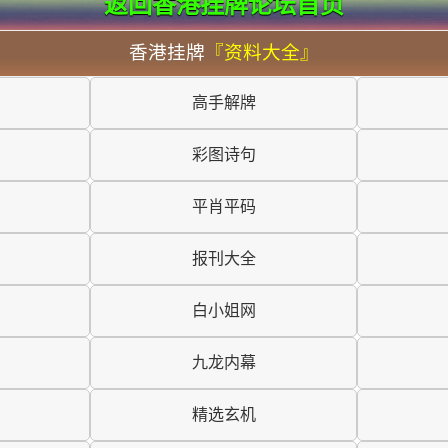
返回香港挂牌论坛首页
香港挂牌
『资料大全』
高手解牌
彩图诗句
平肖平码
报刊大全
白小姐网
九龙内幕
精选玄机