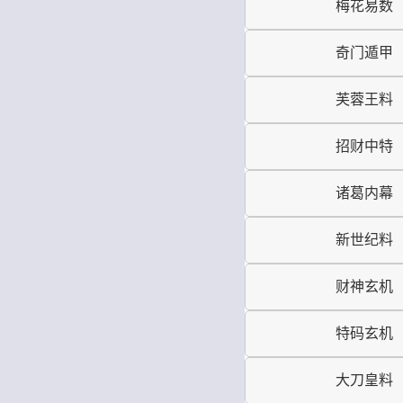
梅花易数
奇门遁甲
芙蓉王料
招财中特
诸葛内幕
新世纪料
财神玄机
特码玄机
大刀皇料