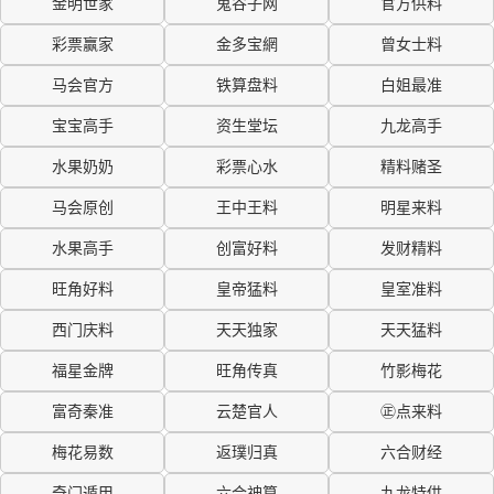
金明世家
鬼谷子网
官方供料
彩票赢家
金多宝網
曾女士料
马会官方
铁算盘料
白姐最准
宝宝高手
资生堂坛
九龙高手
水果奶奶
彩票心水
精料赌圣
马会原创
王中王料
明星来料
水果高手
创富好料
发财精料
旺角好料
皇帝猛料
皇室准料
西门庆料
天天独家
天天猛料
福星金牌
旺角传真
竹影梅花
富奇秦准
云楚官人
㊣点来料
梅花易数
返璞归真
六合财经
奇门遁甲
六合神算
九龙特供