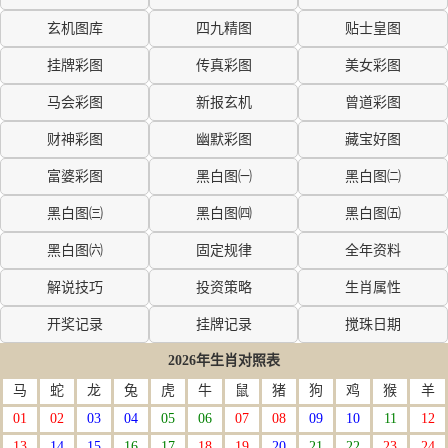
玄机图库
四九精图
贴士皇图
挂牌彩图
传真彩图
美女彩图
马会彩图
新报玄机
曾道彩图
财神彩图
幽默彩图
藏宝好图
富婆彩图
黑白图㈠
黑白图㈡
黑白图㈢
黑白图㈣
黑白图㈤
黑白图㈥
固定规律
全年资料
解说技巧
投资策略
生肖属性
开奖记录
挂牌记录
搅珠日期
2026年生肖对照表
马
蛇
龙
兔
虎
牛
鼠
猪
狗
鸡
猴
羊
01
02
03
04
05
06
07
08
09
10
11
12
13
14
15
16
17
18
19
20
21
22
23
24