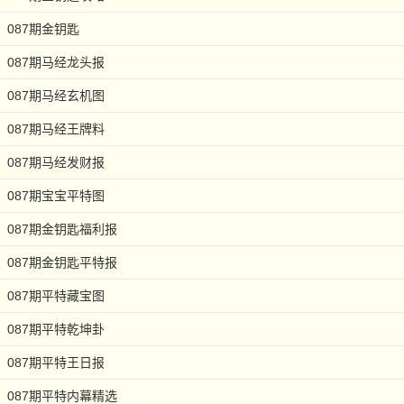
087期金钥匙
087期马经龙头报
087期马经玄机图
087期马经王牌料
087期马经发财报
087期宝宝平特图
087期金钥匙福利报
087期金钥匙平特报
087期平特藏宝图
087期平特乾坤卦
087期平特王日报
087期平特内幕精选