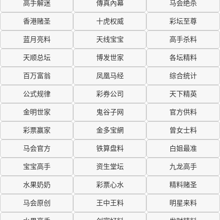
高手解迷
傳真內幕
马会绝杀
香港赌圣
十虎权威
彩坛至尊
蓝月亮料
天线宝宝
高手杀料
天顺总坛
博发世家
各坛精料
百万富翁
凤凰马经
综合统计
公式规律
彩券公司
天下精英
金明世家
鬼谷子网
官方供料
彩票赢家
金多宝網
曾女士料
马会官方
铁算盘料
白姐最准
宝宝高手
资生堂坛
九龙高手
水果奶奶
彩票心水
精料赌圣
马会原创
王中王料
明星来料