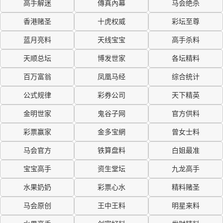
高手解迷
傳真內幕
马会绝杀
香港赌圣
十虎权威
彩坛至尊
蓝月亮料
天线宝宝
高手杀料
天顺总坛
博发世家
各坛精料
百万富翁
凤凰马经
综合统计
公式规律
彩券公司
天下精英
金明世家
鬼谷子网
官方供料
彩票赢家
金多宝網
曾女士料
马会官方
铁算盘料
白姐最准
宝宝高手
资生堂坛
九龙高手
水果奶奶
彩票心水
精料赌圣
马会原创
王中王料
明星来料