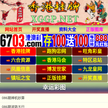
网站首页
开奖直播
资料大全
正版图库
香港挂牌
跑狗㊣网
旺角彩皇
六合资源
香港马会
特区总站
凤凰信息
博发世家
九龙皇网
镇坛之宝
正版挂牌
开奖直播
幸运彩图
086期神机妙算
086期波路五行