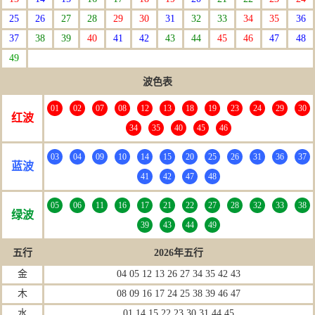
25
26
27
28
29
30
31
32
33
34
35
36
37
38
39
40
41
42
43
44
45
46
47
48
49
波色表
01
02
07
08
12
13
18
19
23
24
29
30
红波
34
35
40
45
46
03
04
09
10
14
15
20
25
26
31
36
37
蓝波
41
42
47
48
05
06
11
16
17
21
22
27
28
32
33
38
绿波
39
43
44
49
五行
2026年五行
金
04 05 12 13 26 27 34 35 42 43
木
08 09 16 17 24 25 38 39 46 47
水
01 14 15 22 23 30 31 44 45