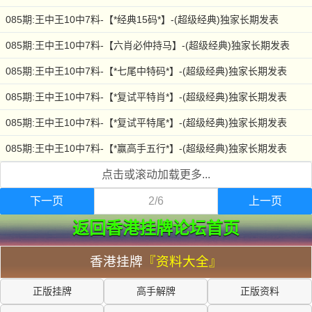
085期:王中王10中7料-【*经典15码*】-(超级经典)独家长期发表
085期:王中王10中7料-【六肖必仲持马】-(超级经典)独家长期发表
085期:王中王10中7料-【*七尾中特码*】-(超级经典)独家长期发表
085期:王中王10中7料-【*复试平特肖*】-(超级经典)独家长期发表
085期:王中王10中7料-【*复试平特尾*】-(超级经典)独家长期发表
085期:王中王10中7料-【*赢高手五行*】-(超级经典)独家长期发表
点击或滚动加载更多...
下一页
2/6
上一页
返回香港挂牌论坛首页
香港挂牌
『资料大全』
正版挂牌
高手解牌
正版资料