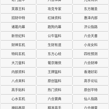
芙蓉王料
攻克专家
东方赌圣
招财中特
红妹资料
惠泽内部
诸葛内幕
跑狗内幕
济公指路
新世纪料
公牛猛料
六合天書
财神玄机
生财有道
小龙女料
特码玄机
东方心经
四柱预测
大刀皇料
葡京赌侠
六合财神
内部资料
王牌猛料
香港好彩
八点来料
原创猛料
高手论坛
高手贴料
热门资料
原创平特
心水玄机
六合寶典
仙人指路
神码再现
精准高手
六合神童