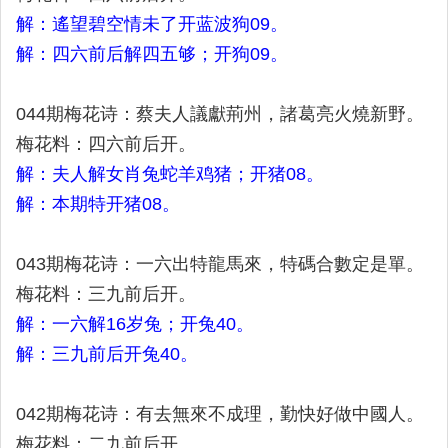
解：遙望碧空情未了开蓝波狗09。
解：四六前后解四五够；开狗09。
044期梅花诗：蔡夫人議獻荊州，諸葛亮火燒新野。
梅花料：四六前后开。
解：夫人解女肖兔蛇羊鸡猪；开猪08。
解：本期特开猪08。
043期梅花诗：一六出特龍馬來，特碼合數定是單。
梅花料：三九前后开。
解：一六解16岁兔；开兔40。
解：三九前后开兔40。
042期梅花诗：有去無來不成理，勤快好做中國人。
梅花料：二九前后开。