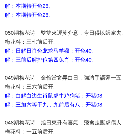
解：本期特开兔28。
解：本期特开兔28。
050期梅花诗：雙雙來遲莫介意，今日得以歸家去。
梅花料：三七前后开。
解：日解日肖兔龙蛇马羊猴；开兔40。
解：三前后解排位第四兔肖；开兔40。
049期梅花诗：金倫當窗弄白日，強將手語彈一五。
梅花料：三六前后开。
解：白解白边生肖鼠虎牛鸡狗猪；开猪08。
解：三加六等于九，九前后有八；开猪08。
048期梅花诗：旭日東升有喜氣，飛禽走獸虎傷人。
梅花料：一五前后开。