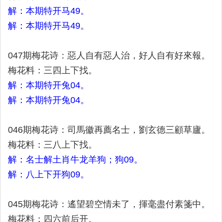
解：本期特开马49。
解：本期特开马49。
047期梅花诗：惡人自有惡人治，好人自有好來報。
梅花料：三四上下找。
解：本期特开兔04。
解：本期特开兔04。
046期梅花诗：司馬徽再薦名士，劉玄德三顧草廬。
梅花料：三八上下找。
解：名士解土肖牛龙羊狗；狗09。
解：八上下开狗09。
045期梅花诗：遙望碧空情未了，揮毫盡付素箋中。
梅花料：四六前后开。