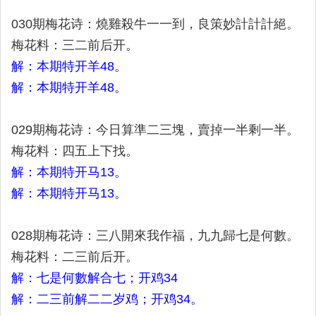
030期梅花诗：燒雞殺牛一一到，良策妙計計計絕。
梅花料：三二前后开。
解：本期特开羊48。
解：本期特开羊48。
029期梅花诗：今日算準二三塊，賣掉一半剩一半。
梅花料：四五上下找。
解：本期特开马13。
解：本期特开马13。
028期梅花诗：三八開來我作福，九九歸七是何數。
梅花料：二三前后开。
解：七是何數解合七；开鸡34
解：二三前解二二岁鸡；开鸡34。