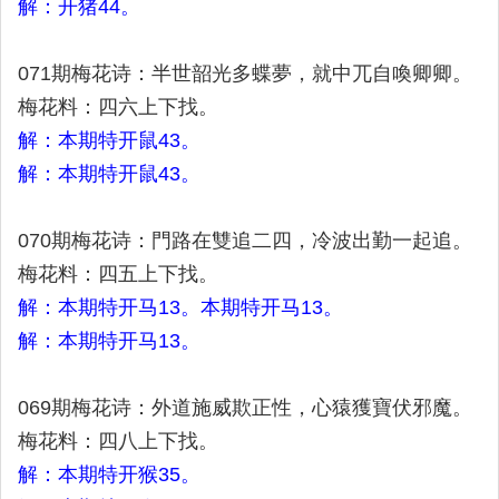
解：开猪44。
071期梅花诗：半世韶光多蝶夢，就中兀自喚卿卿。
梅花料：四六上下找。
解：本期特开鼠43。
解：本期特开鼠43。
070期梅花诗：門路在雙追二四，冷波出勤一起追。
梅花料：四五上下找。
解：本期特开马13。本期特开马13。
解：本期特开马13。
069期梅花诗：外道施威欺正性，心猿獲寶伏邪魔。
梅花料：四八上下找。
解：本期特开猴35。