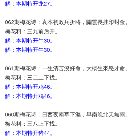
解：本期特开龙27。
062期梅花诗：袁本初敗兵折將，關雲長挂印封金。
梅花料：三九前后开。
解：本期特开牛30。
解：本期特开牛30。
061期梅花诗：一生清苦沒好命，大概生來怒才命。
梅花料：三二上下找。
解：本期特开鸡46。
解：本期特开鸡46。
060期梅花诗：日西夜南草下濕，早南晚北天無雨。
梅花料：三八上下找。
解：本期特开猪44。