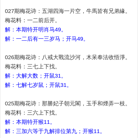
027期梅花诗：五湖四海一片空，牛馬皆有兄弟緣。
梅花料：一二前后开。
解：本期特开明肖马49。
解：一二后有一三岁马；开马49。
026期梅花诗：八戒大戰流沙河，木呆奉法收悟淨。
梅花料：三七上下找。
解：大解大数；开鼠31。
解：七解七岁鼠；开鼠31。
025期梅花诗：那勝妃子朝元閣，玉手和煙弄一枝。
梅花料：三六上下找。
解：本期特开猴11。
解：三加六等于九解排位第九；开猴11。