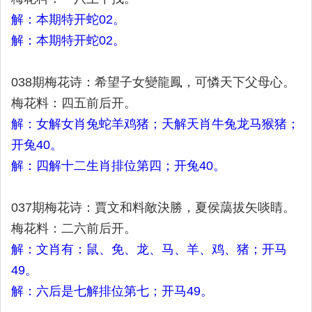
解：本期特开蛇02。
解：本期特开蛇02。
038期梅花诗：希望子女變龍鳳，可憐天下父母心。
梅花料：四五前后开。
解：女解女肖兔蛇羊鸡猪；天解天肖牛兔龙马猴猪；
开兔40。
解：四解十二生肖排位第四；开兔40。
037期梅花诗：賈文和料敵決勝，夏侯藹拔矢啖睛。
梅花料：二六前后开。
解：文肖有：鼠、免、龙、马、羊、鸡、猪；开马
49。
解：六后是七解排位第七；开马49。