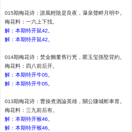
015期梅花诗：誰風輕陰是良夜，瀑泉聲畔月明中。
梅花料：一六上下找。
解：本期特开鼠42。
解：本期特开鼠42。
014期梅花诗：焚金阙董舊行兇，匿玉玺孫堅背約。
梅花料：四八前后开。
解：本期特开牛05。
解：本期特开牛05。
013期梅花诗：曹操煮酒論英雄，關公賺城斬車胄。
梅花料：三九前后有。
解：本期特开猴46。
解：本期特开猴46。