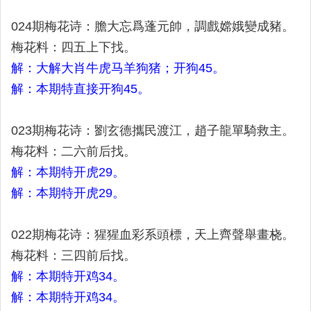
024期梅花诗：膽大忘爲蓬元帥，調戲嫦娥變成豬。
梅花料：四五上下找。
解：大解大肖牛虎马羊狗猪；开狗45。
解：本期特直接开狗45。
023期梅花诗：劉玄德攜民渡江，趙子龍單騎救主。
梅花料：二六前后找。
解：本期特开虎29。
解：本期特开虎29。
022期梅花诗：猩猩血彩系頭標，天上齊聲舉畫桡。
梅花料：三四前后找。
解：本期特开鸡34。
解：本期特开鸡34。