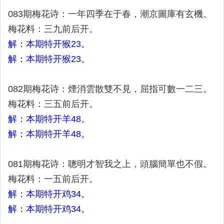
083期梅花诗：一年四季在于春，潮京圖庫有玄機。
梅花料：三九前后开。
解：本期特开猴23。
解：本期特开猴23。
082期梅花诗：煙消雲散雙不見，屈指可數一二三。
梅花料：三五前后开。
解：本期特开羊48。
解：本期特开羊48。
081期梅花诗：聰明才智我之上，頭腦簡單也不假。
梅花料：一五前后开。
解：本期特开鸡34。
解：本期特开鸡34。