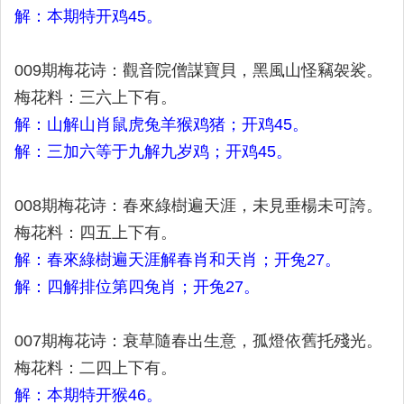
解：本期特开鸡45。
009期梅花诗：觀音院僧謀寶貝，黑風山怪竊袈裟。
梅花料：三六上下有。
解：山解山肖鼠虎兔羊猴鸡猪；开鸡45。
解：三加六等于九解九岁鸡；开鸡45。
008期梅花诗：春來綠樹遍天涯，未見垂楊未可誇。
梅花料：四五上下有。
解：春來綠樹遍天涯解春肖和天肖；开兔27。
解：四解排位第四兔肖；开兔27。
007期梅花诗：衰草隨春出生意，孤燈依舊托殘光。
梅花料：二四上下有。
解：本期特开猴46。