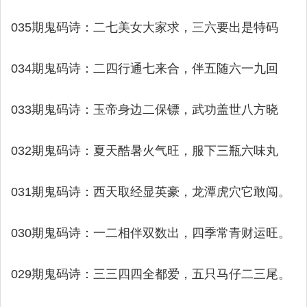
035期鬼码诗：二七美女大家求，三六要出是特码
034期鬼码诗：二四行通七来合，伴五随六一九回
033期鬼码诗：玉帝身边二保镖，武功盖世八方晓
032期鬼码诗：夏天酷暑火气旺，服下三瓶六味丸
031期鬼码诗：西天取经显英豪，龙潭虎穴它敢闯。
030期鬼码诗：一二相伴双数出，四季常青财运旺。
029期鬼码诗：三三四四全都爱，五只马仔二三尾。