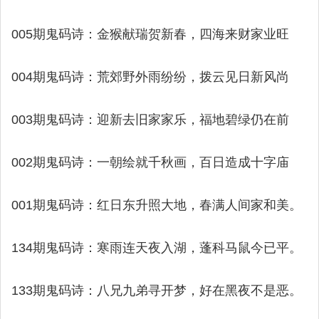
005期鬼码诗：金猴献瑞贺新春，四海来财家业旺
004期鬼码诗：荒郊野外雨纷纷，拨云见日新风尚
003期鬼码诗：迎新去旧家家乐，福地碧绿仍在前
002期鬼码诗：一朝绘就千秋画，百日造成十字庙
001期鬼码诗：红日东升照大地，春满人间家和美。
134期鬼码诗：寒雨连天夜入湖，蓬科马鼠今已平。
133期鬼码诗：八兄九弟寻开梦，好在黑夜不是恶。