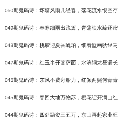
050期鬼码诗：坏墙风雨几经春，落花流水恨空存
049期鬼码诗：春寒细雨出疏篱，青蒲映水疏还密
048期鬼码诗：桃胶迎夏香琥珀，细看壁画驮经马
047期鬼码诗：红玉半开菩萨面，水滴铜龙昼漏长
046期鬼码诗：东风不费舟船力，红颜两鬓何青青
045期鬼码诗：春回大地万物苏，樱花绽开满山红
044期鬼码诗：四处融资三五万，东山再起家业旺