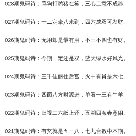
028期鬼码诗：骂狗打鸡猪在笑，三心二意不成器。
027期鬼码诗：一二定牵八来到，四六成双可发财。
026期鬼码诗：无用却是最有用，不三不四也有财。
025期鬼码诗：今期一定还是双，蓝天绿水好风光。
024期鬼码诗：三千佳丽住后宫，火中有肖是六七。
023期鬼码诗：四面八方财源进，单看一三有牛羊。
022期鬼码诗：归视二六纸上还，五湖四海春意闹。
021期鬼码诗：有奖就是五三八，七九合数中本期。