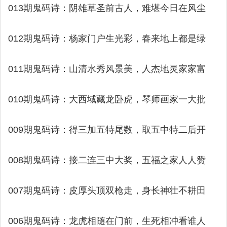
013期鬼码诗：阴雄草圣前古人，难堪今日在风尘
012期鬼码诗：杨家门户生光彩，春来地上都是绿
011期鬼码诗：山清水秀风景美，人杰地灵家家富
010期鬼码诗：大西域藏龙卧虎，琴师画家一大批
009期鬼码诗：得三加五特尾数，取五中特二后开
008期鬼码诗：接二连三中大奖，五福之家人人赞
007期鬼码诗：皮厚头顶双枪走，身长神壮不耕田
006期鬼码诗：龙虎相随在门前，生死相冲看谁人