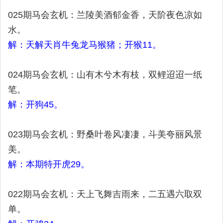
025期马会玄机：兰陵美酒郁金香，天阶夜色凉如
水。
解：天解天肖牛兔龙马猴猪；开猴11。
024期马会玄机：山有木兮木有枝，双鲤迢迢一纸
笔。
解：开狗45。
023期马会玄机：野桑叶卷风凄凄，斗美夸丽风景
美。
解：本期特开虎29。
022期马会玄机：天上飞舞吉雨来，二五遇六取双
单。