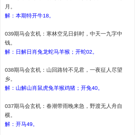
月。
解：本期特开牛18。
039期马会玄机：寒林空见日斜时，中天一九字中
钱。
解：日解日肖兔龙蛇马羊猴；开蛇02。
038期马会玄机：山回路转不见君，一夜征人尽望
乡。
解：山解山肖鼠虎兔羊猴鸡猪；开兔40。
037期马会玄机：春潮带雨晚来急，野渡无人舟自
横。
解：开马49。