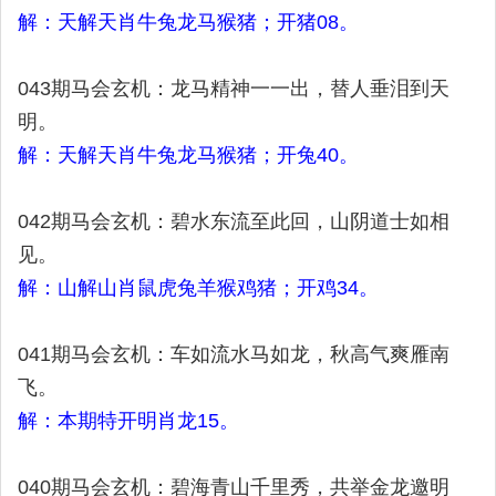
解：天解天肖牛兔龙马猴猪；开猪08。
043期马会玄机：龙马精神一一出，替人垂泪到天
明。
解：天解天肖牛兔龙马猴猪；开兔40。
042期马会玄机：碧水东流至此回，山阴道士如相
见。
解：山解山肖鼠虎兔羊猴鸡猪；开鸡34。
041期马会玄机：车如流水马如龙，秋高气爽雁南
飞。
解：本期特开明肖龙15。
040期马会玄机：碧海青山千里秀，共举金龙邀明