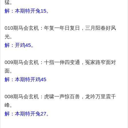
猛。
解：本期特开兔15。
010期马会玄机：年复一年日复日，三月阳春好风
光。
解：开鸡45。
009期马会玄机：十指一伸四变通，冤家路窄面对
面。
解：本期特开鸡45
008期马会玄机：虎啸一声惊百兽，龙吟万里震千
峰。
解：本期特开兔27。