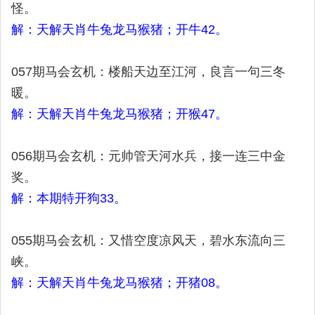
怪。
解：天解天肖牛兔龙马猴猪；开牛42。
057期马会玄机：楼船天边至江河，良言一句三冬
暖。
解：天解天肖牛兔龙马猴猪；开猴47。
056期马会玄机：元帅管天河水兵，接一连三中金
奖。
解：本期特开狗33。
055期马会玄机：又惜空度凉风天，碧水东流向三
峡。
解：天解天肖牛兔龙马猴猪；开猪08。