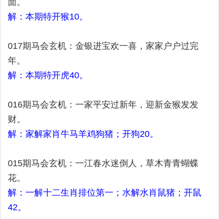
面。
解：本期特开猴10。
017期马会玄机：金银进宝欢一喜，家家户户过完
年。
解：本期特开虎40。
016期马会玄机：一家平安过新年，迎新金猴发发
财。
解：家解家肖牛马羊鸡狗猪；开狗20。
015期马会玄机：一江春水迷倒人，草木青青蝴蝶
花。
解：一解十二生肖排位第一；水解水肖鼠猪；开鼠
42。