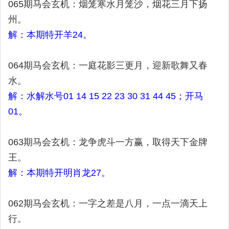
065期马会玄机：烟笼寒水月笼沙，烟花三月下扬
州。
解：本期特开羊24。
064期马会玄机：一庭花影三更月，迎新歌舞又春
水。
解：水解水号01 14 15 22 23 30 31 44 45；开马
01。
063期马会玄机：龙争虎斗一方赢，取得天下金牌
王。
解：本期特开明肖龙27。
062期马会玄机：一字之差是八月，一点一滴天上
行。