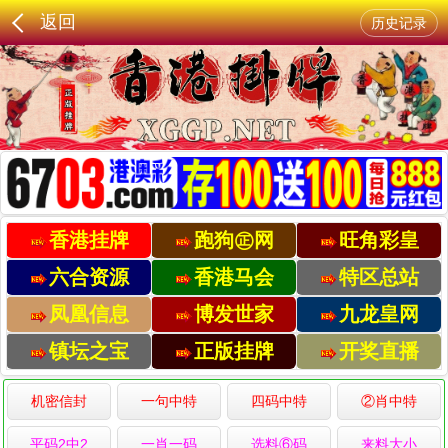
返回
历史记录
香港挂牌
跑狗㊣网
旺角彩皇
六合资源
香港马会
特区总站
凤凰信息
博发世家
九龙皇网
镇坛之宝
正版挂牌
开奖直播
机密信封
一句中特
四码中特
②肖中特
平码2中2
一肖一码
选料⑥码
来料大小