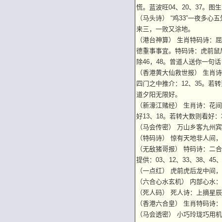
慌。蓝波旺04、20、37。图
（马头诗） “鸡33”一夜
来三，一败又涂地。
（港台神算） 生肖特码诗：
德重事事宜。特码诗：虎前鼠后
除46，48。曾道人送你一
（香港黄大仙救世报） 生肖
四门之中推介：12、35。若
道夕阳无限好。
（新濠江赌经） 生肖诗：花间
好13、18。若转大数则看好：
（马会传密） 万山乡客九州
（特码诗） 惊有天地非人间
（无敌猪哥报） 特码诗：二
提供：03、12、33、38、45、
（一点红） 虎前虎后龙中间，
（六合心水玄机） 内部心水
（死人码） 死人诗：上摘星辰
（香港六合皇） 生肖特码诗
（马会透密） 小巧玲珑巧用