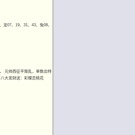
0、龙07、19、31、43、兔08、
， 元帅西征平叛乱，单数出特
拿八大发财送：彩蝶恋桃花