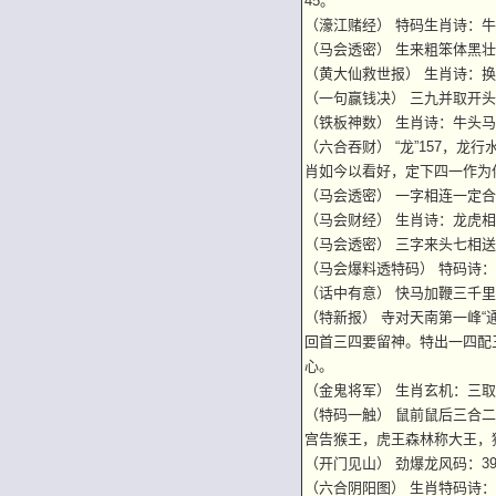
45。
（濠江赌经） 特码生肖诗：
（马会透密） 生来粗笨体黑
（黄大仙救世报） 生肖诗：
（一句赢钱决） 三九并取开
（铁板神数） 生肖诗：牛头
（六合吞财） “龙”157，
肖如今以看好，定下四一作为
（马会透密） 一字相连一定
（马会财经） 生肖诗：龙虎
（马会透密） 三字来头七相
（马会爆料透特码） 特码诗：
（话中有意） 快马加鞭三千
（特新报） 寺对天南第一峰
回首三四要留神。特出一四配
心。
（金鬼将军） 生肖玄机：三取四
（特码一触） 鼠前鼠后三合
宫告猴王，虎王森林称大王，
（开门见山） 劲爆龙风码：39或
（六合阴阳图） 生肖特码诗