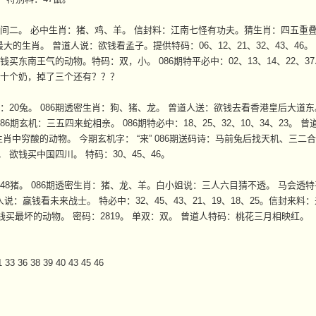
间二。 必中生肖：猪、鸡、羊。 信封料：江南七怪有功夫。猜生肖：四五重叠龙
最大的生肖。 曾道人说：欲钱看孟子。提供特码：06、12、21、32、43、46
买东南王气的动物。特码：双，小。 086期特平必中：02、13、14、22、37
人十个奶，掉了三个还有？？？
：20兔。 086期透密生肖：狗、猪、龙。 曾道人送：欲钱去看香港皇后大道东。
1。 086期玄机：三五四来蛇相亲。 086期特必中：18、25、32、10、34、23
生肖中穷酸的动物。 今期玄机字： “来” 086期送码诗：马前兔后找天机、三
欲钱买中国四川。 特码：30、45、46。
8猪。 086期透密生肖：猪、龙、羊。白小姐说：三人六目猜不透。 马会透特平：
曾道人说：赢钱看未来战士。 特必中：32、45、43、21、19、18、25。信封来
钱买最坏的动物。 密码：2819。 单双：双。 曾道人特码：桃花三月相映红。
1 33 36 38 39 40 43 45 46