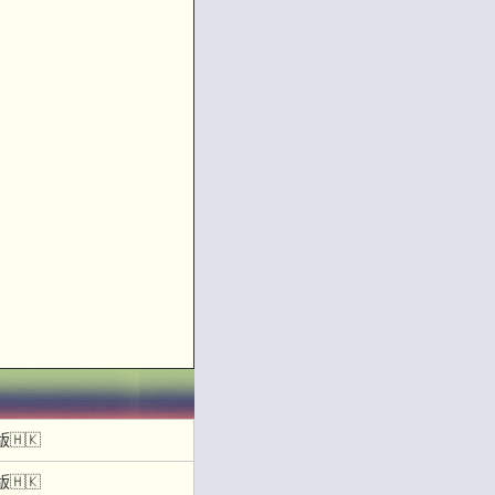
🇭🇰
🇭🇰