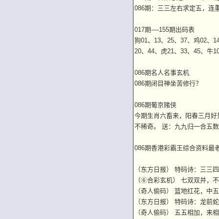
086期：三三左右求定五，
017期----155期出码表
狗01、13、25、37、鸡02、1
20、44、虎21、33、45、牛1
086期名人名事玄机
086期闭目禅坐苦修行？
086期葡京赌侠
今期生肖六畜来，阳春三月好
不稀奇。 送：九九归一合五
086期香港彩霸王综合资料最
（东方日报） 特码诗：三三四
（⑥合彩玄机） 七双双并，
（奇人偷码） 篮地红花，中
（东方日报） 特码诗：龙前蛇后
（奇人偷码） 五五相加，来