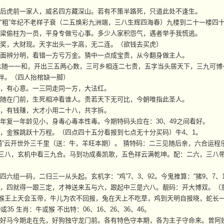
牛后虎前一家人，威名四方藏深山。若有不策半路死，只道此处不逢生。
壮“粗”年纪不老样子衰（二五焕彩九洲端，三八生辉四海春）九楼到二十一楼四
换梁偷柱为一员，平身专做亏心事。多少人家积怨气，遇者举手我慌逃。
头奖，大财现。天字出头一字高，无二连。（欲钱去买虎）
马面辨分明，看错一方亏万金。猜中一点成宝贵，从今翻身做主人。
龙行水随一一和，开出三五两心数，三可乡相连二七贵，五字当头居天下，三九可
伴。（四人抬棺缺一脚）
合，有心意。一三同走同一方，大法红。
相随在门前，生死相冲看谁人。贵若天下无可比，今朝唯指此圣人。
送，有钱赚，大才小用二十八，共字拆。
年复一年龄见小，身毒心毒本性毒。今期特码头应在：30、49之间看好。
里，金猴跳跃十万程。（四点四十五分看报到七点无十分买码）牛4、1。
“通”云开世外三千里（送：牛，羊旺本期）。 猜特码：二三见随后亲，六合运
三八，玄机中看三九合。马到功成奏凯歌，五色祥云满乾坤。配：二六，三八
六组一码，二归三一从头起。玄机字：“鸡”7、3、92。今鬼推算：“猪9、7、1
二，四就得一跟三定，才神送来五与六，跟起中三是六八。靓码：开大博双。（
猴王上天会玉帝，牛儿为农不回报，兔在天上不吃草，鸡到天明自报晓，蛇长
35 生肖：牛或猴 不出特：06、16、26、36、46。
：好马今期走在先，好狗独守龙门前。各有特色守本期，各为主子守命来。曾阿