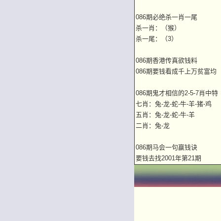
086期必绝杀一肖一尾
杀一肖：（猴）
杀一尾：（3）
086期香港传真欲钱料
086期要钱看成千上万贫富均（
086期鬼才相信的2-5-7肖中特
七肖：兔-龙-蛇-牛-羊-猪-鸡
五肖：兔-龙-蛇-牛-羊
二肖：兔-龙
086期马会一句赢钱诀
要钱去找2001年第21期