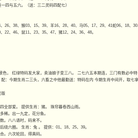
连重一四与五六。（送：三二灵码四配七）
4、26、38、猴03、15、39、羊16、28、40、马05、17、29、41蛇06、18、3
0、22、46、鼠11、23、35、47、猪12、24、36、48。
景色， 红绿特码发大家，卖油娘子变三八。 二七六五本期连，三门有数必中特
数 配：今期生肖二三头，六畜之中他最勤送：特码在内 今期生肖中间开，取七
老版
四全部爱。 提供生肖：猪。 珠帘暮卷西山雨。
不多稀。出一九定，花分鱼。
五数。八八语时，码来不。
绕六圈。 生肖：兔 。 提供：01、18、25、39。
相合。六次轮回，得真码。