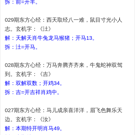
拆：前=开羊。
029期东方心经：西天取经八一难，鼠目寸光小人
志。玄机字：《汢》
解：天解天肖牛兔龙马猴猪；开马13。
拆：汢=开马。
028期东方心经：万马奔腾齐齐来，牛鬼蛇神双驾
到。玄机字：《吉》
解：双解双数；开鸡34。
拆：吉=开吉祥肖鸡中。
027期东方心经：马儿成亲喜洋洋，眉飞色舞乐天
边。玄机字：《汝》
解：本期特开明肖马49。