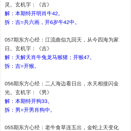
灵。玄机字：《吉》
解：本期特开明肖牛42。
拆：吉=共六画，开6岁牛42中。
057期东方心经：江流曲似九回天，从今四海为家
日。玄机字：《吉》
解：天解天肖牛兔龙马猴猪；开猴47。
拆：吉=开猴。
056期东方心经：二人海边看日出，水天相接闪金
光。玄机字：《男》
解：本期特开狗33。
拆：男=开男肖狗中。
055期东方心经：老牛食草连五出，金蛇上天变化