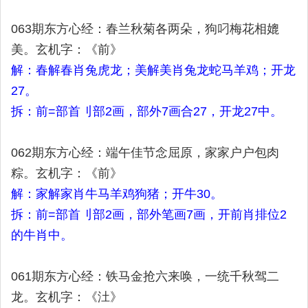
063期东方心经：春兰秋菊各两朵，狗叼梅花相媲
美。玄机字：《前》
解：春解春肖兔虎龙；美解美肖兔龙蛇马羊鸡；开龙
27。
拆：前=部首刂部2画，部外7画合27，开龙27中。
062期东方心经：端午佳节念屈原，家家户户包肉
粽。玄机字：《前》
解：家解家肖牛马羊鸡狗猪；开牛30。
拆：前=部首刂部2画，部外笔画7画，开前肖排位2
的牛肖中。
061期东方心经：铁马金抢六来唤，一统千秋驾二
龙。玄机字：《汢》