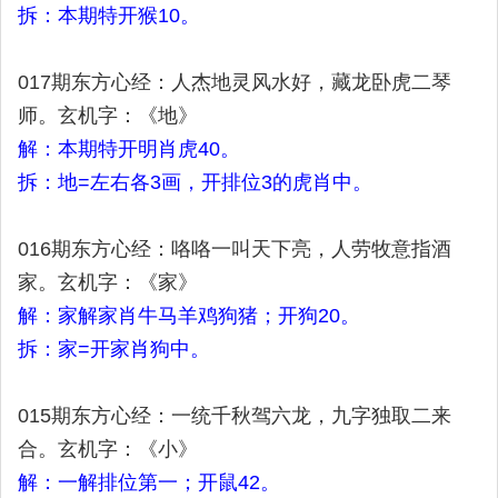
拆：本期特开猴10。
017期东方心经：人杰地灵风水好，藏龙卧虎二琴
师。玄机字：《地》
解：本期特开明肖虎40。
拆：地=左右各3画，开排位3的虎肖中。
016期东方心经：咯咯一叫天下亮，人劳牧意指酒
家。玄机字：《家》
解：家解家肖牛马羊鸡狗猪；开狗20。
拆：家=开家肖狗中。
015期东方心经：一统千秋驾六龙，九字独取二来
合。玄机字：《小》
解：一解排位第一；开鼠42。