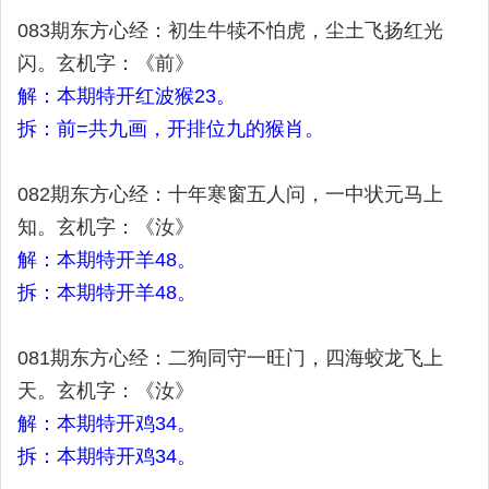
083期东方心经：初生牛犊不怕虎，尘土飞扬红光
闪。玄机字：《前》
解：本期特开红波猴23。
拆：前=共九画，开排位九的猴肖。
082期东方心经：十年寒窗五人问，一中状元马上
知。玄机字：《汝》
解：本期特开羊48。
拆：本期特开羊48。
081期东方心经：二狗同守一旺门，四海蛟龙飞上
天。玄机字：《汝》
解：本期特开鸡34。
拆：本期特开鸡34。