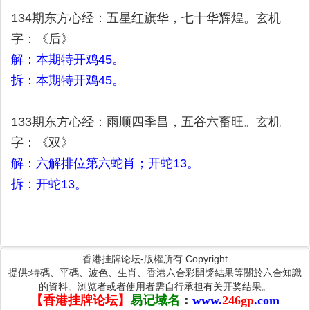
134期东方心经：五星红旗华，七十华辉煌。玄机
字：《后》
解：本期特开鸡45。
拆：本期特开鸡45。
133期东方心经：雨顺四季昌，五谷六畜旺。玄机
字：《双》
解：六解排位第六蛇肖；开蛇13。
拆：开蛇13。
香港挂牌论坛-版權所有 Copyright
提供:特碼、平碼、波色、生肖、香港六合彩開獎結果等關於六合知識
的資料。浏览者或者使用者需自行承担有关开奖结果。
【香港挂牌论坛】
易记域名
：
www.
246gp
.com