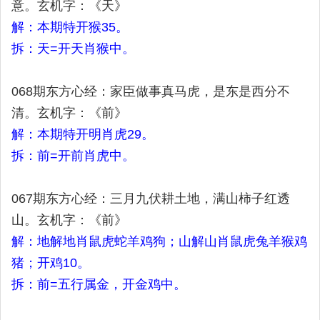
意。玄机字：《天》
解：本期特开猴35。
拆：天=开天肖猴中。
068期东方心经：家臣做事真马虎，是东是西分不
清。玄机字：《前》
解：本期特开明肖虎29。
拆：前=开前肖虎中。
067期东方心经：三月九伏耕土地，满山柿子红透
山。玄机字：《前》
解：地解地肖鼠虎蛇羊鸡狗；山解山肖鼠虎兔羊猴鸡
猪；开鸡10。
拆：前=五行属金，开金鸡中。