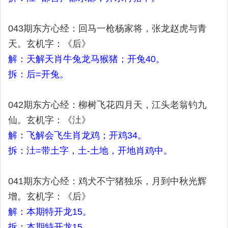
043期东方心经：回马一枪杨家将，张龙赵虎与青
天。玄机字：《后》
解：天解天肖牛兔龙马猴猪；开兔40。
拆：后=开兔。
042期东方心经：柳树飞花四月天，江头老翁钓九
仙。玄机字：《汢》
解：飞解会飞生肖龙鸡；开鸡34。
拆：汢=带土字，土-土地，开地肖鸡中。
041期东方心经：鸡犬不宁猪独乐，月到中秋光辉
增。玄机字：《后》
解：本期特开龙15。
拆：本期特开龙15。