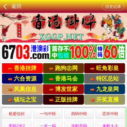
返回
历史记录
香港挂牌
跑狗㊣网
旺角彩皇
六合资源
香港马会
特区总站
凤凰信息
博发世家
九龙皇网
镇坛之宝
正版挂牌
开奖直播
机密信封
一句中特
四码中特
②肖中特
平码2中2
一肖一码
选料⑥码
来料大小