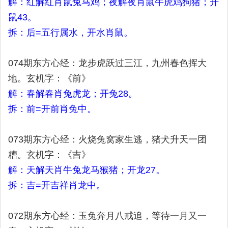
解：红解红肖鼠兔马鸡；夜解夜肖鼠牛虎鸡狗猪；开
鼠43。
拆：后=五行属水，开水肖鼠。
074期东方心经：龙步虎跃过三江，九州春色挥大
地。玄机字：《前》
解：春解春肖兔虎龙；开兔28。
拆：前=开前肖兔中。
073期东方心经：火烧兔窝家生逃，猪犬升天一团
糟。玄机字：《吉》
解：天解天肖牛兔龙马猴猪；开龙27。
拆：吉=开吉祥肖龙中。
072期东方心经：玉兔奔月八戒追，等待一月又一