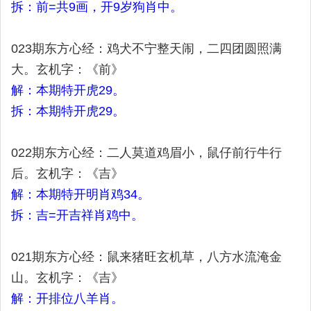
拆：前=共9画，开9岁狗肖中。
023期东方心经：鸡犬不宁整天闹，二四团圆照满
大。玄机字：《前》
解：本期特开虎29。
拆：本期特开虎29。
022期东方心经：二人莫道鸡眉小，鼠仔前行牛行
后。玄机字：《吉》
解：本期特开明肖鸡34。
拆：吉=开吉祥肖鸡中。
021期东方心经：鼠来猪旺玄机草，八方水流淹金
山。玄机字：《吉》
解：开排位八羊肖。