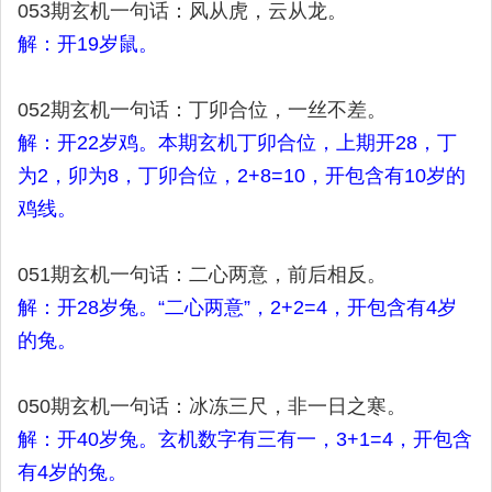
053期玄机一句话：风从虎，云从龙。
解：开19岁鼠。
052期玄机一句话：丁卯合位，一丝不差。
解：开22岁鸡。本期玄机丁卯合位，上期开28，丁
为2，卯为8，丁卯合位，2+8=10，开包含有10岁的
鸡线。
051期玄机一句话：二心两意，前后相反。
解：开28岁兔。“二心两意”，2+2=4，开包含有4岁
的兔。
050期玄机一句话：冰冻三尺，非一日之寒。
解：开40岁兔。玄机数字有三有一，3+1=4，开包含
有4岁的兔。