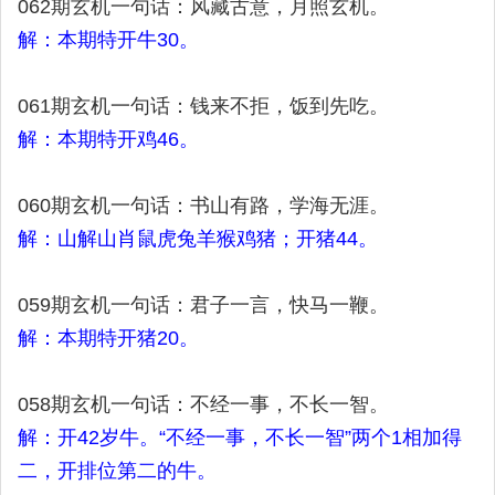
062期玄机一句话：风藏古意，月照玄机。
解：本期特开牛30。
061期玄机一句话：钱来不拒，饭到先吃。
解：本期特开鸡46。
060期玄机一句话：书山有路，学海无涯。
解：山解山肖鼠虎兔羊猴鸡猪；开猪44。
059期玄机一句话：君子一言，快马一鞭。
解：本期特开猪20。
058期玄机一句话：不经一事，不长一智。
解：开42岁牛。“不经一事，不长一智”两个1相加得
二，开排位第二的牛。