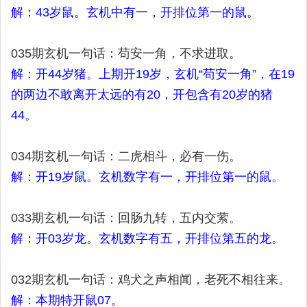
解：43岁鼠。玄机中有一，开排位第一的鼠。
035期玄机一句话：苟安一角，不求进取。
解：开44岁猪。上期开19岁，玄机“苟安一角”，在19
的两边不敢离开太远的有20，开包含有20岁的猪
44。
034期玄机一句话：二虎相斗，必有一伤。
解：开19岁鼠。玄机数字有一，开排位第一的鼠。
033期玄机一句话：回肠九转，五内交萦。
解：开03岁龙。玄机数字有五，开排位第五的龙。
032期玄机一句话：鸡犬之声相闻，老死不相往来。
解：本期特开鼠07。