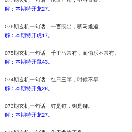
077期玄机一句话：论证严密，不容置疑。
解：本期特开龙27。
076期玄机一句话：一言既出，驷马难追。
解：本期特开虎17。
075期玄机一句话：千里马常有，而伯乐不常有。
解：本期特开鼠43。
074期玄机一句话：红日三竿，时候不早。
解：本期特开兔28。
073期玄机一句话：钉是钉，铆是铆。
解：本期特开龙27。