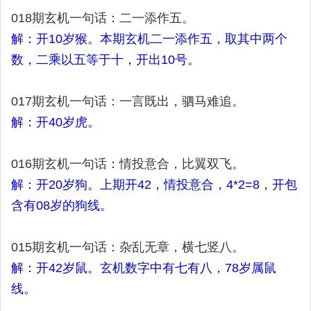
018期玄机一句话：二一添作五。
解：开10岁猴。本期玄机二一添作五，取其中两个
数，二乘以五等于十，开出10号。
017期玄机一句话：一言既出，驷马难追。
解：开40岁虎。
016期玄机一句话：情投意合，比翼双飞。
解：开20岁狗。上期开42，情投意合，4*2=8，开包
含有08岁的狗线。
015期玄机一句话：杂乱无章，横七竖八。
解：开42岁鼠。玄机数字中有七有八，78岁属鼠
线。