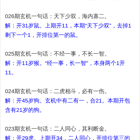
026期玄机一句话：天下少双，海内寡二。
解：开31岁鼠。上期开11，本期“天下少双”，去掉1
剩下一个1，开排位第一的鼠。
025期玄机一句话：不经一事，不长一智。
解：开11岁猴。“经一事，长一智”，本身两个1开
11。
024期玄机一句话：二虎相斗，必有一伤。
解：开45岁狗。玄机中有二有一，合21。本期开包
含有21岁的狗。
023期玄机一句话：二人同心，其利断金。
解：开29虎。上期开34，二人同心，开排位第三的