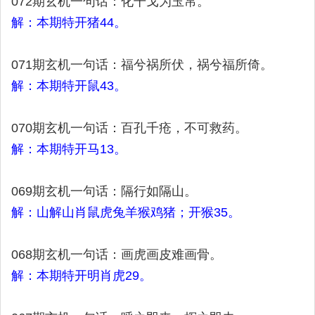
072期玄机一句话：化干戈为玉帛。
解：本期特开猪44。
071期玄机一句话：福兮祸所伏，祸兮福所倚。
解：本期特开鼠43。
070期玄机一句话：百孔千疮，不可救药。
解：本期特开马13。
069期玄机一句话：隔行如隔山。
解：山解山肖鼠虎兔羊猴鸡猪；开猴35。
068期玄机一句话：画虎画皮难画骨。
解：本期特开明肖虎29。