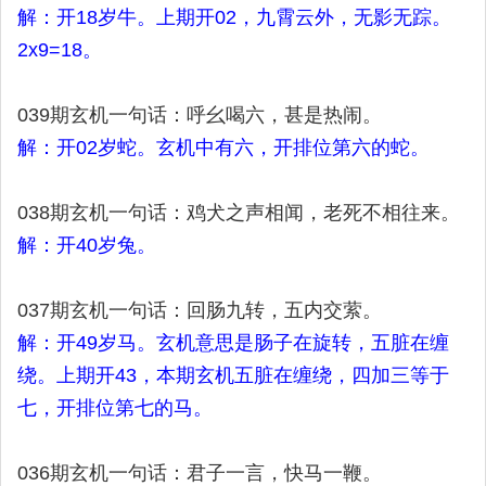
解：开18岁牛。上期开02，九霄云外，无影无踪。
2x9=18。
039期玄机一句话：呼幺喝六，甚是热闹。
解：开02岁蛇。玄机中有六，开排位第六的蛇。
038期玄机一句话：鸡犬之声相闻，老死不相往来。
解：开40岁兔。
037期玄机一句话：回肠九转，五内交萦。
解：开49岁马。玄机意思是肠子在旋转，五脏在缠
绕。上期开43，本期玄机五脏在缠绕，四加三等于
七，开排位第七的马。
036期玄机一句话：君子一言，快马一鞭。