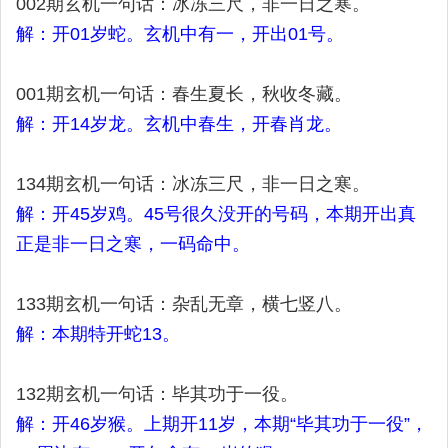
002期玄机一句话：冰冻三尺，非一日之寒。
解：开01岁蛇。玄机中有一，开出01号。
001期玄机一句话：春生夏长，秋收冬藏。
解：开14岁龙。玄机中春生，开春肖龙。
134期玄机一句话：冰冻三尺，非一日之寒。
解：开45岁鸡。45号很久没开的号码，本期开出真
正是非一日之寒，一码命中。
133期玄机一句话：杂乱无章，横七竖八。
解：本期特开蛇13。
132期玄机一句话：毕其功于一役。
解：开46岁猴。上期开11岁，本期“毕其功于一役”，