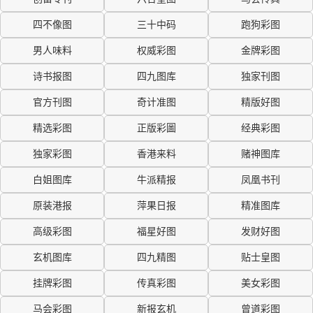
四不像图
三十中码
跑狗彩图
男人味料
权威彩图
金牌彩图
诗书报图
四九图库
独家刊图
官方刊图
奇计准图
精版好图
精选彩图
正版彩圖
经典彩图
独家彩图
香港来料
赌神图库
白姐图库
牛派精报
凤凰书刊
原装港报
萍果日报
精准图库
高级彩图
福星好图
发财好图
玄机图库
四九精图
贴士皇图
挂牌彩图
传真彩图
美女彩图
马会彩图
新报玄机
曾道彩图