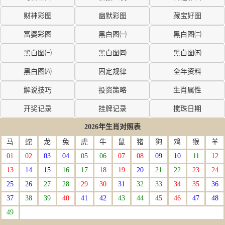
财神彩图
幽默彩图
藏宝好图
富婆彩图
黑白图㈠
黑白图㈡
黑白图㈢
黑白图㈣
黑白图㈤
黑白图㈥
固定规律
全年资料
解说技巧
投资策略
生肖属性
开奖记录
挂牌记录
搅珠日期
2026年生肖对照表
马
蛇
龙
兔
虎
牛
鼠
猪
狗
鸡
猴
羊
01
02
03
04
05
06
07
08
09
10
11
12
13
14
15
16
17
18
19
20
21
22
23
24
25
26
27
28
29
30
31
32
33
34
35
36
37
38
39
40
41
42
43
44
45
46
47
48
49