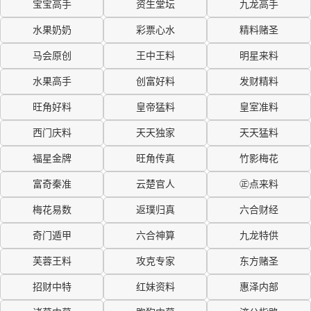
宝宝高手
资生堂坛
九龙高手
水果奶奶
彩票心水
精料赌圣
马会原创
王中王料
明星来料
水果高手
创富好料
发财精料
旺角好料
皇帝猛料
皇室准料
西门庆料
天天独家
天天猛料
福星金牌
旺角传真
竹影梅花
富奇秦准
云楚官人
㊣点来料
梅花易数
返璞归真
六合财经
奇门遁甲
六合神算
九龙特供
芙蓉王料
攻克专家
东方赌圣
招财中特
红妹资料
惠泽内部