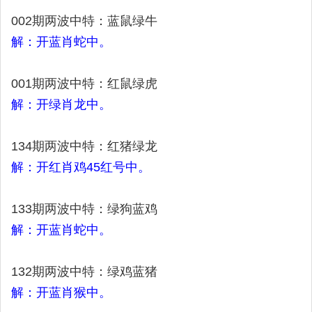
002期两波中特：蓝鼠绿牛
解：开蓝肖蛇中。
001期两波中特：红鼠绿虎
解：开绿肖龙中。
134期两波中特：红猪绿龙
解：开红肖鸡45红号中。
133期两波中特：绿狗蓝鸡
解：开蓝肖蛇中。
132期两波中特：绿鸡蓝猪
解：开蓝肖猴中。