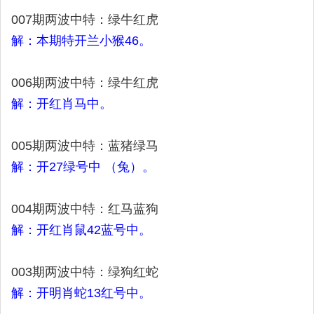
007期两波中特：绿牛红虎
解：本期特开兰小猴46。
006期两波中特：绿牛红虎
解：开红肖马中。
005期两波中特：蓝猪绿马
解：开27绿号中 （兔）。
004期两波中特：红马蓝狗
解：开红肖鼠42蓝号中。
003期两波中特：绿狗红蛇
解：开明肖蛇13红号中。