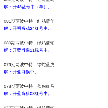
解：开48蓝号中（羊）。
081期两波中特：红鸡蓝羊
解：开明肖鸡34红号中。
080期两波中特：绿鸡蓝蛇
解：开蓝肖猴11绿号中。
079期两波中特：绿蛇蓝虎
解：开蓝肖猴中。
078期两波中特：蓝狗红马
解：开蓝肖猪08红号中。