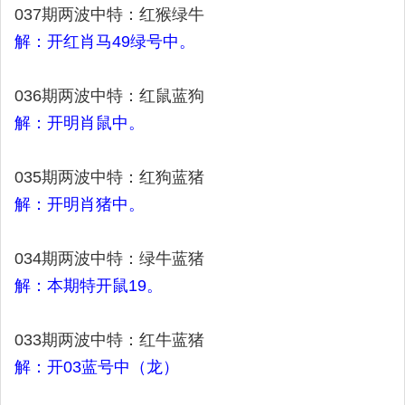
037期两波中特：红猴绿牛
解：开红肖马49绿号中。
036期两波中特：红鼠蓝狗
解：开明肖鼠中。
035期两波中特：红狗蓝猪
解：开明肖猪中。
034期两波中特：绿牛蓝猪
解：本期特开鼠19。
033期两波中特：红牛蓝猪
解：开03蓝号中（龙）