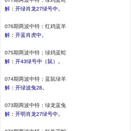
077期两波中特：绿鸡蓝蛇
解：开绿肖龙27绿号中。
076期两波中特：红鸡蓝羊
解：开蓝肖虎中。
075期两波中特：绿鸡蓝蛇
解：开43绿号中（鼠）。
074期两波中特：蓝鼠绿羊
解：开绿波兔28。
073期两波中特：绿龙蓝兔
解：开明肖龙27绿号中。