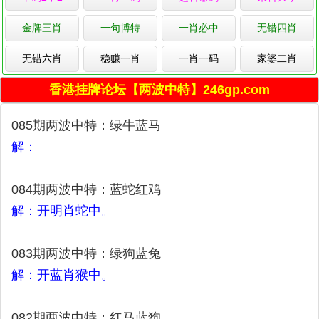
金牌三肖
一句博特
一肖必中
无错四肖
无错六肖
稳赚一肖
一肖一码
家婆二肖
香港挂牌论坛【两波中特】246gp.com
085期两波中特：绿牛蓝马
解：
084期两波中特：蓝蛇红鸡
解：开明肖蛇中。
083期两波中特：绿狗蓝兔
解：开蓝肖猴中。
082期两波中特：红马蓝狗