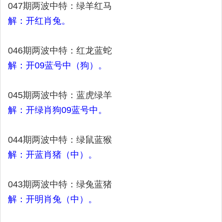
047期两波中特：绿羊红马
解：开红肖兔。
046期两波中特：红龙蓝蛇
解：开09蓝号中（狗）。
045期两波中特：蓝虎绿羊
解：开绿肖狗09蓝号中。
044期两波中特：绿鼠蓝猴
解：开蓝肖猪（中）。
043期两波中特：绿兔蓝猪
解：开明肖兔（中）。