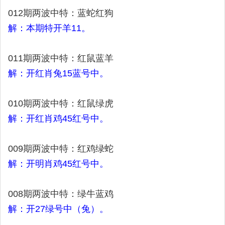
012期两波中特：蓝蛇红狗
解：本期特开羊11。
011期两波中特：红鼠蓝羊
解：开红肖兔15蓝号中。
010期两波中特：红鼠绿虎
解：开红肖鸡45红号中。
009期两波中特：红鸡绿蛇
解：开明肖鸡45红号中。
008期两波中特：绿牛蓝鸡
解：开27绿号中（兔）。