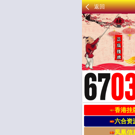
返回
香港挂
六合资
凤凰信