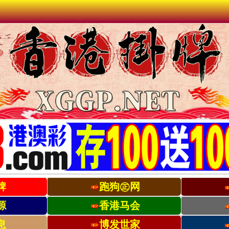
牌
跑狗㊣网
源
香港马会
息
博发世家