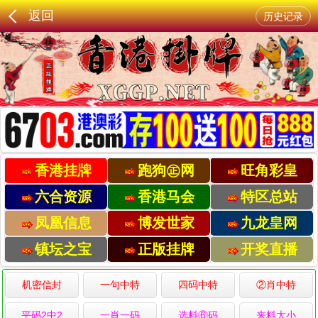
返回
历史记录
香港挂牌
跑狗㊣网
旺角彩皇
六合资源
香港马会
特区总站
凤凰信息
博发世家
九龙皇网
镇坛之宝
正版挂牌
开奖直播
机密信封
一句中特
四码中特
②肖中特
平码2中2
一肖一码
选料⑥码
来料大小