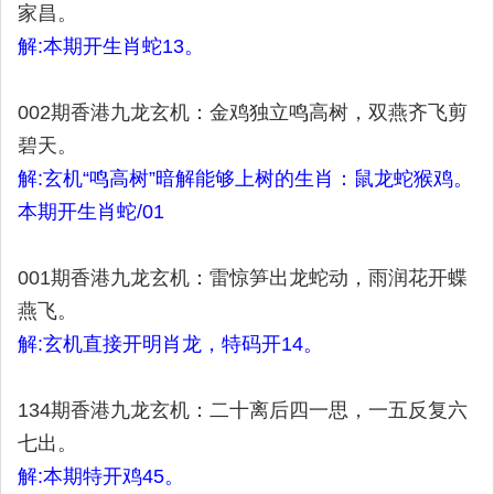
家昌。
解:本期开生肖蛇13。
002期香港九龙玄机：金鸡独立鸣高树，双燕齐飞剪
碧天。
解:玄机“鸣高树”暗解能够上树的生肖：鼠龙蛇猴鸡。
本期开生肖蛇/01
001期香港九龙玄机：雷惊笋出龙蛇动，雨润花开蝶
燕飞。
解:玄机直接开明肖龙，特码开14。
134期香港九龙玄机：二十离后四一思，一五反复六
七出。
解:本期特开鸡45。