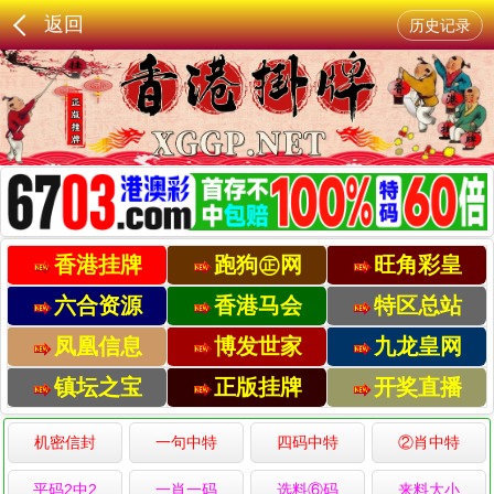
返回
历史记录
香港挂牌
跑狗㊣网
旺角彩皇
六合资源
香港马会
特区总站
凤凰信息
博发世家
九龙皇网
镇坛之宝
正版挂牌
开奖直播
机密信封
一句中特
四码中特
②肖中特
平码2中2
一肖一码
选料⑥码
来料大小