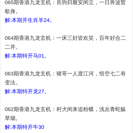
065期香港九龙玄机：良驹归厩安闲立，一日奔波暂
歇身。
解:本期开生肖羊24。
064期香港九龙玄机：一床三好皆欢笑，百年好合二
二并。
解:本期特开马01。
063期香港九龙玄机：猪哥一人渡江河，悟空七二有
变法。
解:本期特开龙27。
062期香港九龙玄机：村犬闲来追粉蝶，浅丛青蛇躲
草烟。
解:本期特开牛30