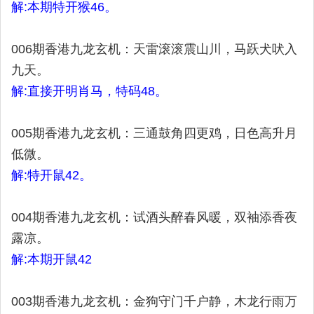
解:本期特开猴46。
006期香港九龙玄机：天雷滚滚震山川，马跃犬吠入
九天。
解:直接开明肖马，特码48。
005期香港九龙玄机：三通鼓角四更鸡，日色高升月
低微。
解:特开鼠42。
004期香港九龙玄机：试酒头醉春风暖，双袖添香夜
露凉。
解:本期开鼠42
003期香港九龙玄机：金狗守门千户静，木龙行雨万