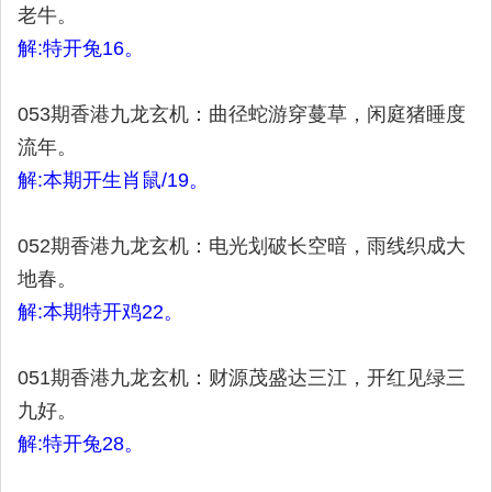
老牛。
解:特开兔16。
053期香港九龙玄机：曲径蛇游穿蔓草，闲庭猪睡度
流年。
解:本期开生肖鼠/19。
052期香港九龙玄机：电光划破长空暗，雨线织成大
地春。
解:本期特开鸡22。
051期香港九龙玄机：财源茂盛达三江，开红见绿三
九好。
解:特开兔28。