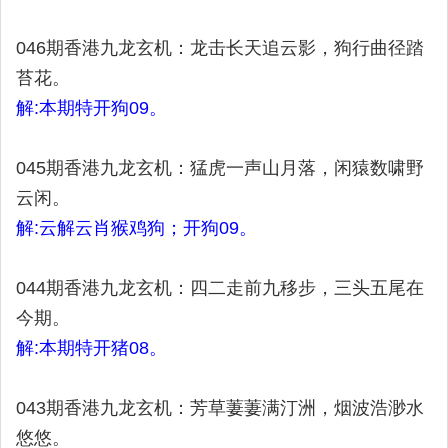
046期香港九龙玄机：龙击长天追云影，狗行曲径踏
苔花。
解:本期特开狗09。
045期香港九龙玄机：猛虎一声山月落，闲猿数啸野
云闲。
解:云解云肖猴鸡狗；开狗09。
044期香港九龙玄机：四二走前九移步，三头五尾在
今期。
解:本期特开猪08。
043期香港九龙玄机：芳草萋萋满汀洲，烟波浩渺水
悠悠。