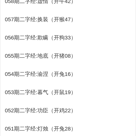
058期二字经:虚情（开牛42）
057期二字经:换装（开猴47）
056期二字经:欺瞒（开狗33）
055期二字经:地底（开猪08）
054期二字经:渝涅（开兔16）
053期二字经:暮气（开鼠19）
052期二字经:功臣（开鸡22）
051期二字经:灯烛（开兔28）