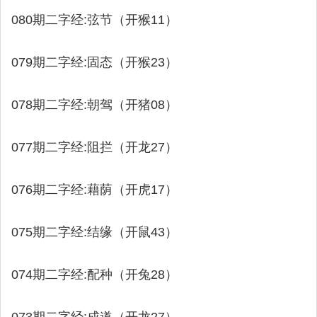
080期二字经:弦节（开猴11）
079期二字经:固态（开猴23）
078期二字经:朝驾（开猪08）
077期二字经:阻拦（开龙27）
076期二字经:藉荫（开虎17）
075期二字经:结缘（开鼠43）
074期二字经:配种（开兔28）