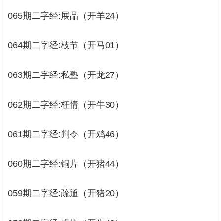
065期二字经:展品（开羊24）
064期二字经:枝节（开马01）
063期二字经:私塾（开龙27）
062期二字经:枉情（开牛30）
061期二字经:判令（开鸡46）
060期二字经:铜片（开猪44）
059期二字经:疏通（开猪20）