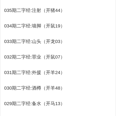
035期二字经:注射（开猪44）
034期二字经:墙脚（开鼠19）
033期二字经:山头（开龙03）
032期二字经:罪业（开鼠07）
031期二字经:外援（开羊24）
030期二字经:酒樽（开羊48）
029期二字经:备水（开马13）